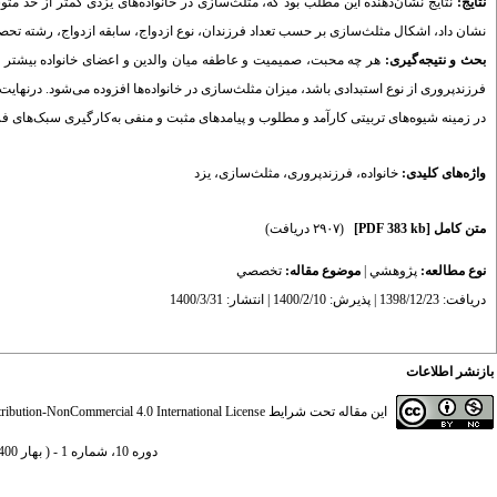
نتایج:
نتایج نشان‌دهنده این مطلب بود که، مثلث‌سازی در خانواده‌های یزدی کمتر از حد م
نشان داد، اشکال مثلث‌سازی بر حسب تعداد فرزندان، نوع ازدواج، سابقه ازدواج، رشته تح
بحث و نتیجه‌گیری:
هر چه محبت، صمیمیت و عاطفه میان والدین و اعضای خانواده بیشتر باشد
فرزندپروری از نوع استبدادی باشد، میزان مثلث‌سازی در خانواده‌ها افزوده می‌شود. درنهایت
در زمینه شیوه‌های تربیتی کارآمد و مطلوب و پیامدهای مثبت و منفی به‌کارگیری سبک‌های فر
واژه‌های کلیدی:
خانواده
،
فرزندپروری
،
مثلث‌سازی
،
یزد
متن کامل
[PDF 383 kb]
(۲۹۰۷ دریافت)
نوع مطالعه:
پژوهشي
|
موضوع مقاله:
تخصصي
دریافت: 1398/12/23 | پذیرش: 1400/2/10 | انتشار: 1400/3/31
بازنشر اطلاعات
این مقاله تحت شرایط
ibution-NonCommercial 4.0 International License
دوره 10، شماره 1 - ( بهار 1400، شماره 36، ویژه‌نامه دانشگاه یزد 1400 )