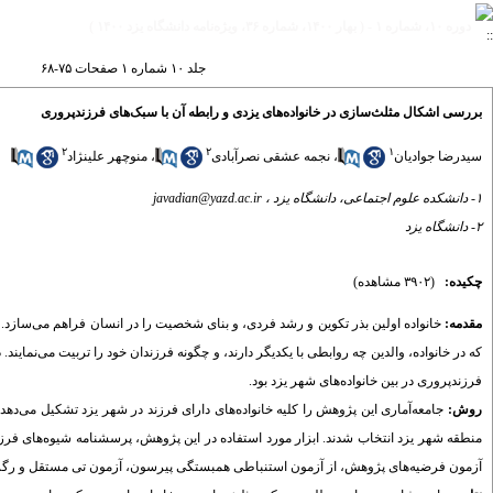
دوره ۱۰، شماره ۱ - ( بهار ۱۴۰۰، شماره ۳۶، ویژه‌نامه دانشگاه یزد ۱۴۰۰ )
جلد ۱۰ شماره ۱ صفحات ۷۵-۶۸
بررسی اشکال مثلث‌سازی در خانواده‌های یزدی و رابطه آن با سبک‌های فرزندپروری
۲
۲
۱
سیدرضا جوادیان
،
نجمه عشقی نصرآبادی
،
منوچهر علینژاد
۱- دانشکده علوم اجتماعی، دانشگاه یزد ،
javadian@yazd.ac.ir
۲- دانشگاه یزد
چکیده:
(۳۹۰۲ مشاهده)
مقدمه:
خانواده اولین بذر تکوین و رشد فردی، و بنای شخصیت را در انسان فراهم می‌سازد. کود
که در خانواده، والدین چه روابطی با یکدیگر دارند، و چگونه فرزندان خود را تربیت می‌نمای
فرزندپروری در بین خانواده‌های شهر یزد بود.
روش:
جامعه‌آماری این پژوهش را کلیه خانواده‌های دارای فرزند در شهر یزد تشکیل می‌ده
منطقه شهر یزد انتخاب شدند. ابزار مورد استفاده در این پژوهش، پرسشنامه شیوه‌های فرزن
آزمون فرضیه‌های پژوهش، از آزمون استنباطی همبستگی پیرسون، آزمون تی مستقل و رگر