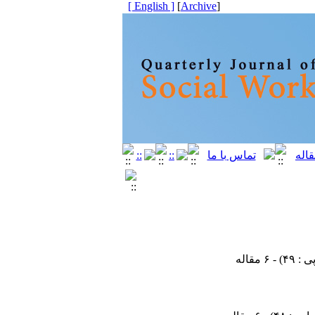
[ English ]
]
Archive
[
) - ۶ مقاله