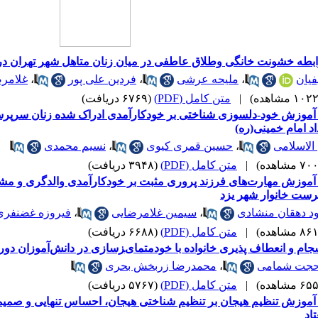
طه خشونت خانگی وطلاق عاطفی در میان زنان متاهل شهر تهران در سا
فیان
،
ملیحه عرشی
،
فردین علی پور
،
غلامرض
|
متن کامل (PDF)
(۶۷۶۹ دریافت)
آموزش خود-دلسوزی شناختی بر خودکارآمدی ادراک شده زنان سرپر
اد امام خمینی(ره)
الاسلامی
،
حسین قمری کیوی
،
نسیم محمدی
|
متن کامل (PDF)
(۳۹۴۸ دریافت)
آموزش مهارت‌های فرزند پروری مثبت بر خودکارآمدی والدگری و مش
رست خانوار شهر یزد
 دهقان منشادی
،
سیمین غلامرضایی
،
فیروزه غضنفری
|
متن کامل (PDF)
(۶۶۸۸ دریافت)
ﺠﺎم و اﻧﻌﻄﺎف ﭘﺬیری ﺧﺎﻧﻮاده ﺑﺎ ﺧﻮدﻣﺘﻤﺎیﺰﺳﺎزی در داﻧﺶ‌آﻣﻮزان دو
جت شمامی
،
محمدرضا زربخش بحری
|
متن کامل (PDF)
(۵۷۶۷ دریافت)
آموزش تنظیم هیجان بر تنظیم شناختی هیجان، احساس تنهایی و صمیم
اد