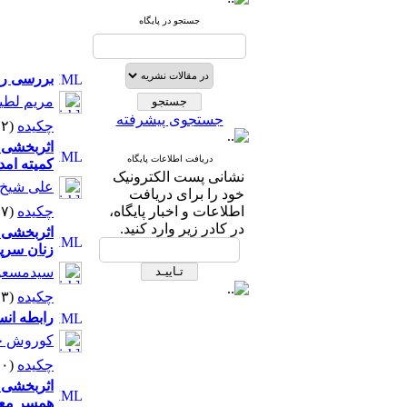
جستجو در پایگاه
بررسی راب
مریم لطی
جستجوی پیشرفته
چکیده
(۱۰۲۲۲ مشاهده)
اثربخشی 
دریافت اطلاعات پایگاه
کمیته امد
نشانی پست الکترونیک
علی شیخ 
خود را برای دریافت
اطلاعات و اخبار پایگاه،
چکیده
(۷۰۰۷ مشاهده)
در کادر زیر وارد کنید.
اثربخشی 
زنان سرپ
سیدمسعود
چکیده
(۸۶۱۳ مشاهده)
راﺑﻄﻪ اﻧﺴ
کوروش ح
چکیده
(۶۵۵۰ مشاهده)
اثربخشی 
همسر معت