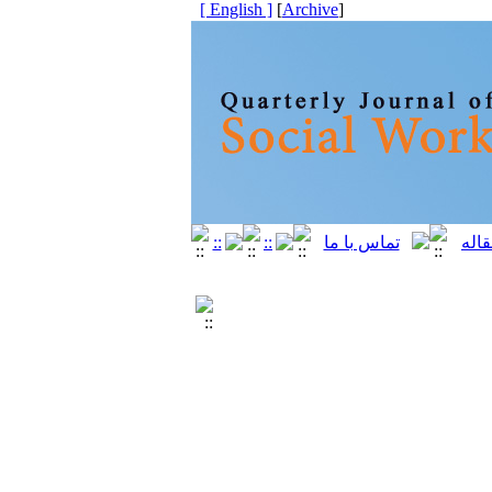
[ English ]
]
Archive
[