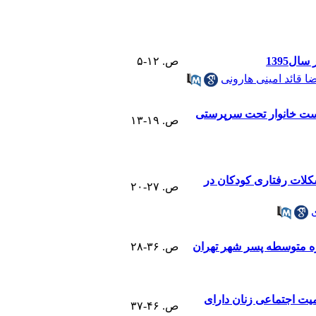
ل1395
ص. ۱۲-۵
ا قائد امینی هارونی
ست خانوار تحت سرپرستی
ص. ۱۹-۱۳
کلات رفتاری کودکان در
ص. ۲۷-۲۰
ره متوسطه ﭘﺴﺮ شهر تهران
ص. ۳۶-۲۸
یت اجتماعی زنان دارای
ص. ۴۶-۳۷