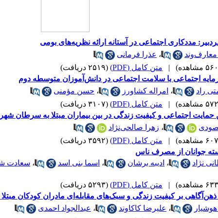
ردبیر: مددکاری اجتماعی در آستانه ارائه نظریه‌های بومی
عارف‌وند
،
عذرا فرمانی
|
متن کامل (PDF)
(۲۵۱۹ دریافت)
مایه اجتماعی با سلامت اجتماعی در دانش‌آموزان متوسطه دوم
تی راد
،
امراله کشاورز
،
حسن مؤمنی
|
متن کامل (PDF)
(۳۱۰۷ دریافت)
 حمایت اجتماعی و کیفیت زندگی در بین بیماران مبتلا به سرطان شهر
صودی
،
زهرا صالحی‌نژاد
|
متن کامل (PDF)
(۳۵۹۲ دریافت)
یسته جوانان از مصرف ناس
نی نژاد
،
ادیبه برشان
،
اسما بنی اسد
،
سعادت شم
|
متن کامل (PDF)
(۵۲۹۳ دریافت)
هن‌آگاهی بر کیفیت زندگی و سبک‌های مقابله‌ای مادران کودکان مبتلا 
وشیار
،
علیرضا کاکاوند
،
عبدالجواد احمدی