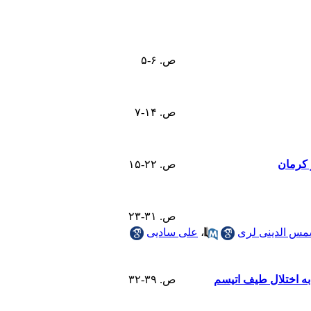
ص. ۶-۵
ص. ۱۴-۷
 کرمان
ص. ۲۲-۱۵
ص. ۳۱-۲۳
س الدینی لری
،
علی سادیی
به اختلال طیف اتیسم
ص. ۳۹-۳۲