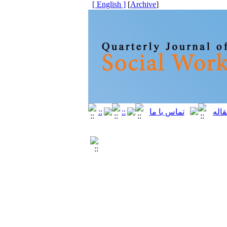
[ English ]
]
Archive
[