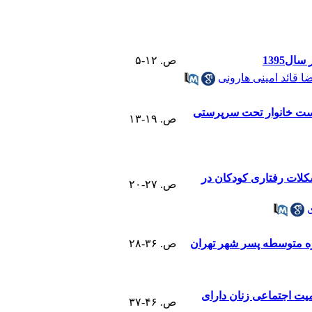
ل1395
ص. ۱۲-۵
ا قائد امینی هارونی
ست خانوار تحت سرپرستی
ص. ۱۹-۱۳
کلات رفتاری کودکان در
ص. ۲۷-۲۰
ره متوسطه ﭘﺴﺮ شهر تهران
ص. ۳۶-۲۸
یت اجتماعی زنان دارای
ص. ۴۶-۳۷