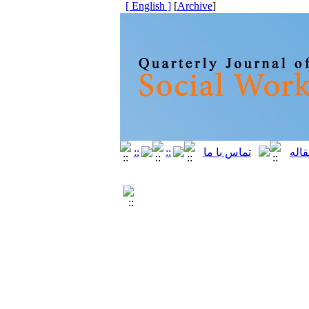
[ English ]
]
Archive
[