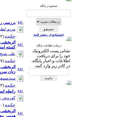
جستجو در پایگاه
بررسی راب
مریم لطی
جستجوی پیشرفته
چکیده
(۱۰۲۲۲ مشاهده)
اثربخشی 
دریافت اطلاعات پایگاه
کمیته امد
نشانی پست الکترونیک
علی شیخ 
خود را برای دریافت
اطلاعات و اخبار پایگاه،
چکیده
(۷۰۰۷ مشاهده)
در کادر زیر وارد کنید.
اثربخشی 
زنان سرپ
سیدمسعود
چکیده
(۸۶۱۳ مشاهده)
راﺑﻄﻪ اﻧﺴ
کوروش ح
چکیده
(۶۵۵۰ مشاهده)
اثربخشی 
همسر معت