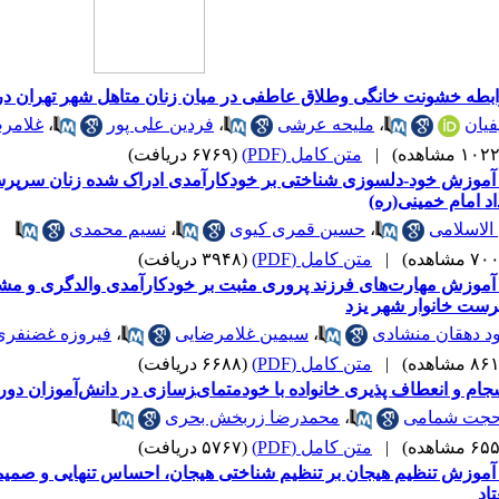
طه خشونت خانگی وطلاق عاطفی در میان زنان متاهل شهر تهران در سا
فیان
،
ملیحه عرشی
،
فردین علی پور
،
غلامرض
|
متن کامل (PDF)
(۶۷۶۹ دریافت)
آموزش خود-دلسوزی شناختی بر خودکارآمدی ادراک شده زنان سرپر
اد امام خمینی(ره)
الاسلامی
،
حسین قمری کیوی
،
نسیم محمدی
|
متن کامل (PDF)
(۳۹۴۸ دریافت)
آموزش مهارت‌های فرزند پروری مثبت بر خودکارآمدی والدگری و مش
رست خانوار شهر یزد
 دهقان منشادی
،
سیمین غلامرضایی
،
فیروزه غضنفری
|
متن کامل (PDF)
(۶۶۸۸ دریافت)
ﺠﺎم و اﻧﻌﻄﺎف ﭘﺬیری ﺧﺎﻧﻮاده ﺑﺎ ﺧﻮدﻣﺘﻤﺎیﺰﺳﺎزی در داﻧﺶ‌آﻣﻮزان دو
جت شمامی
،
محمدرضا زربخش بحری
|
متن کامل (PDF)
(۵۷۶۷ دریافت)
آموزش تنظیم هیجان بر تنظیم شناختی هیجان، احساس تنهایی و صمیم
اد