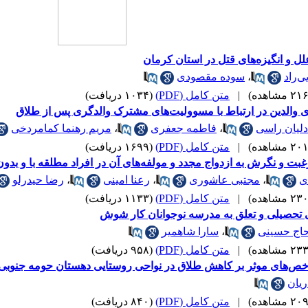
ل و انگیزه‌‌های قتل در استان کرمان
ی‌راد
،
سوده مقصودی
|
متن کامل (PDF)
(۱۰۳۴ دریافت)
 والدین در ارتباط با مسوولیت‌های مشترک والدگری پس از طلاق
دلیان راسی
،
فاطمه جعفری
،
مریم رهنما کمامردخی
|
متن کامل (PDF)
(۱۶۹۹ دریافت)
بت و نگرش به ازدواج مجدد و مولفه‌های آن در افراد مطلقه با و بدون
ی
،
مجتبی عاشوری
،
رعنا امینی
،
رضا حیدرلو
|
متن کامل (PDF)
(۱۱۳۳ دریافت)
ی تحصیلی و تعلق به مدرسه نوجوانان کار شوش
اج حسینی
،
سارا شاهمیر
|
متن کامل (PDF)
(۹۵۸ دریافت)
خص‌های موثر بر کاهش طلاق در نواحی روستایی دهستان حومه جنوبی 
ریان
|
متن کامل (PDF)
(۸۴۰ دریافت)