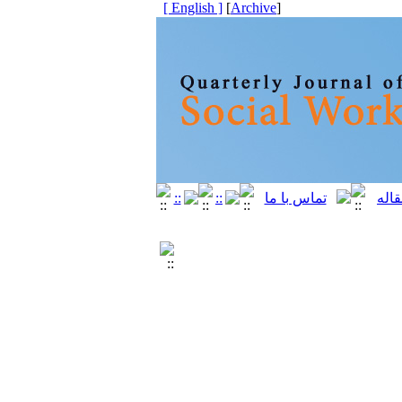
[ English ]
]
Archive
[