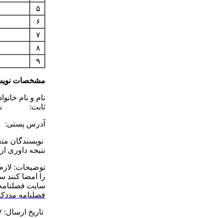
۵
۶
۷
۸
۹
مشخصات نویس
نام و نام
ثابت:
آدرس پستی:
نویسندگان متع
نتیجه داوری از
توضیحات: لازم 
را امضا کنند 
سایت فصلنامه 
فصلنامه مددکا
تاریخ ارسال: ۱۳۹۷/۹/۱۷ |