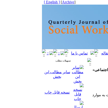
[ English ]
]
Archive
[
تسهیلات مطلب
اجتماعی
»
سایر مطالب این
بخش
نسخه قابل چاپ
ه موارد