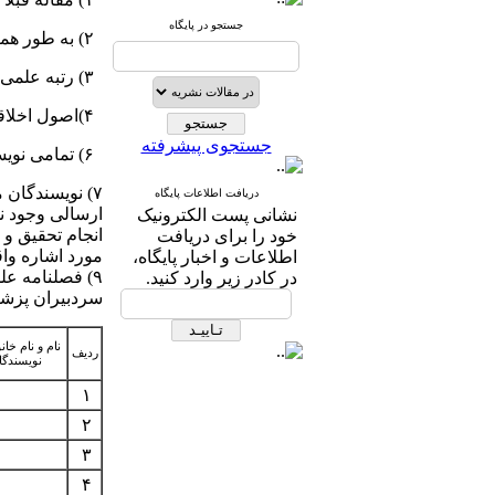
جستجو در پایگاه
۲) به طور همزمان برای مجلات دیگر ارسال نشده است
۳) رتبه علمی نویسندگان به درستی عنوان گردیده است
۴)اصول اخلاقی پژوهش رعایت شده و موارد آن در مقاله درج گردیده است
جستجوی پیشرفته
۶) تمامی نویسندگان در مورد ارسال مقاله به مجله مددکاری اجتماعی آگاهی دارند
۷) نویسندگان متعهد می­ شوند که احتمال هیچ گونه تعارض در منافع (
دریافت اطلاعات پایگاه
نشانی پست الکترونیک
انجام تحقیق و 
خود را برای دریافت
مورد اشاره واقع
اطلاعات و اخبار پایگاه،
۹) فصلنامه ع
در کادر زیر وارد کنید.
سردبیران پزش
نام و نام خان
ردیف
نویسندگا
۱
۲
۳
۴