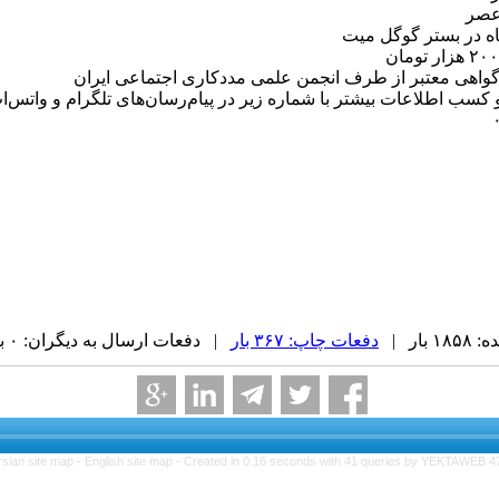
ه در بستر گوگل میت
ه گواهی معتبر از طرف انجمن علمی مددکاری اجتماعی ایران
کسب اطلاعات بیشتر با شماره زیر در پیام‌رسان‌های تلگرام و واتس‌اپ
بار |
دفعات چاپ: ۳۶۷ بار
| دفعات ارسال به دیگران: ۰ بار |
rsian site map -
English site map
- Created in 0.16 seconds with 41 queries by YEKTAWEB 4