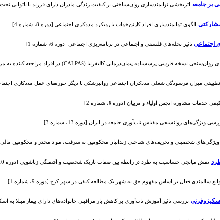
ی بر جامعه
اثربخشی توانمندسازی روان‌شناختی بر کیفیت زندگی مادران دارای فرزند با ناتوانی تحت پوشش ب
مشارکتی
الگوی توانمندسازی افراد کارتن‌خواب با رویکرد مددکاری اجتماعی [دوره 8، شماره 4]
ی اجتماعی
تاثیر نحله‌های فلسفی و اجتماعی در برنامه‌ریزی اجتماعی [دوره 6، شماره 1]
نجی نسخه فارسی پرسشنامه پیمان‌درمانی کالیفرنیا (CALPAS) در افراد مراجعه کننده به مرکز مشاوره شهر تهران [دوره 12، شماره 2]
بیقی میزان فرسودگی شغلی مددکاران اجتماعی روانپزشکی با دیگر حوزه‌های عمل مددکاری اجتماعی در شهر ت
یفی خدمات مشاوره انجمن اولیاء و مربیان [دوره 6، شماره 2]
رسی ویژگی‌های روانسنجی مقیاس تاب‌آوری جامعه در ایران [دوره 13، شماره 3]
یژگی‌های شخصیتی و تحریف‌های شناختی زندانیان محکومین به سرقت، مواد مخدر و محکومین مالی [دوره 10، شم
رد
نقش میانجی حساسیت به طرد در رابطه بین صفات تاریک شخصیت و آشفتگی زناشویی [دوره 10، شماره 2]
انع سالمندی فعال بر اساس مفهوم حق به شهر یک مطالعه کیفی در شهر کرج [دوره 9، شماره 1]
 اسکیزوفرنی
بررسی تاثیر آموزش تاب‌آوری بر کاهش بار مراقبتی خانواده‌های دارای بیمار مبتلا به اسکیزوفرنی [د