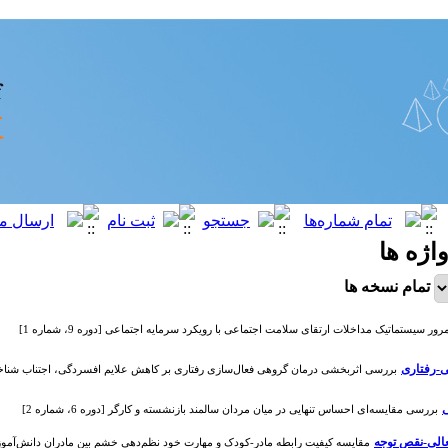
واژه ها
تمام نسخه ها
رور سیستماتیک مداخلات ارتقای سلامت اجتماعی با رویکرد سرمایه اجتماعی [دوره 9، شماره 1]
ی-رفتاری
بررسی اثربخشی درمان گروهی فعال‌سازی رفتاری بر کاهش علایم افسردگی، اجتناب شناختی-رفتاری
بررسی مقایسه‌ای احساس تنهایی در میان مردان سالمند بازنشسته و کارگر [دوره 6، شماره 2]
عالی-نقص توجه