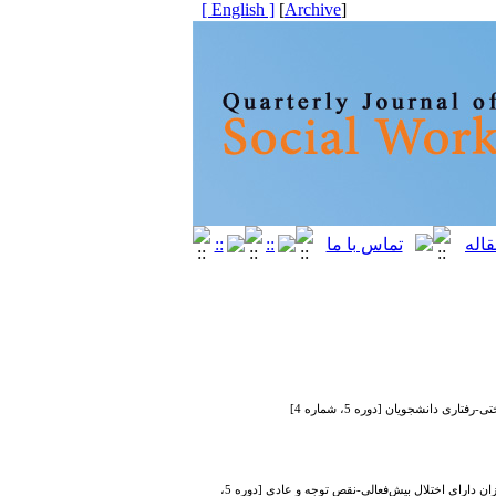
[ English ]
]
Archive
[
 دانشجویان [دوره 5، شماره 4]
مقایسه کیفیت رابطه مادر-کودک و مهارت خود نظم‌دهی خشم بین مادران دانش‌آموزان دارای اختلال بیش‌فعالی-نقص توجه و عادی [دوره 5،