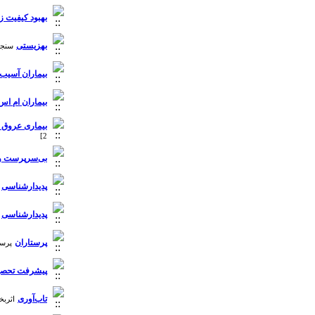
بهبود کیفیت ز
بهزیستی
سنجش 
بیماران آسیب
بیماران ام اس
بیماری عروق 
2]
بی‌سرپرست و
پدیدارشناسی
پدیدارشناسی
پرستاران
پرستا
پیشرفت تحصیل
تاب‌آوری
اثربخ