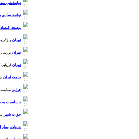
توانبخشی مبتن
توانمندسازی 
توسعه اقتصاد
تهران
ویژگی‌های روان‌س
تهران
بررسی تط
تهران
ارزیابی ک
جامعه ایران
بر
جرایم
مقایسه و
حساسیت به ط
حق به شهر
مو
خانواده بیمار