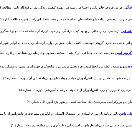
ندگی
عوامل فردی، خانوادگی و اجتماعی زمینه ساز بهبود کیفیت زندگی پدران کودکان نابینا، مطالعه کیفی [دوره 3
میزان اثربخشی برنامه‌ها و فعالیت‌های انجام شده در زمینه اشتغالزایی پایدار (موردمطالعه: اداره کل بهزیست
 نخاعی
اثربخشی درمان مبتنی بر بهبود کیفیت زندگی بر رضایت از زندگی، عاطفه مثبت و پرخاشگری بیماران آ
اثر بخشی مددکاری گروهی توسعه با تکنیک ایفای نقش بر مهارت ارتباطی زنان مبتلا به ام‌اس شهر اصفهان [دور
کرونر قلبی
 بدسرپرست
رابطه بین انعطاف‌پذیری و تحمل پریشانی با میانجیگری جهت‌گیری منفی به مشکل نوجوانان 
تجربه خشونت نمادین در بین دانش‌آموزان مهاجر و پیامدهای روانی-اجتماعی آن [دوره 9، شماره 3]
بازنمایی تفسیری تجارب دانش‌آموزان از خشونت در نظام آموزشی [دوره 6، شماره 4]
ران و بوروکراسی بیمارستان‌، یک مطالعه کیفی در شهر یزد [دوره 10، شماره 4]
ی پایین
تاثیر برنامه بازآموزی اسنادی بر استیصال اکتسابی و انگیزش پیشرفت در دانش‌آموزان با پیشرفت ت
شی رفتاردرمانی شناختی-استعاره‌ای بر افسردگی و تاب‌آوری زنان مطلقه [دوره 5، شماره 1]