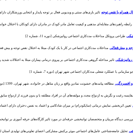
ال همراه با نقص توجه
تاثیر بازی‌های سنتی و ویدیویی فعال بر توجه پایدار و انتخابی ورزشکاران دارای اختلا
رابطه راهبردهای مقابله‌ای مذهبی و کیفیت تعامل مادر-کودک در مادران دارای کودکان با اختلال خواندن [دوره 5،
شکی
طراحی پروتکل مداخلات مددکاری اجتماعی روانپزشکی [دوره 11، شماره 2]
جه و بیش‌فعالی
مداخلات مددکاری اجتماعی در کار با یک کودک مبتلا به اختلال نقص توجه و بیش فعالی گزارش
 روانپزشکی
تاثیر مداخله گروهی مددکاری اجتماعی بر پیروی درمانی بیماران مبتلا به اختلالات شدید روانپز
 سازمانی با عملکرد شغلی مددکاران اجتماعی شهر تهران [دوره 7، شماره 1]
و افسردگی.
مطالعه پیامدهای خشونت نمادین واقع بر زنان متاهل در خانواده، شهر تهران، 1399 [دوره 12، شماره 1]
قایسه رغبت و نگرش به ازدواج مجدد و مولفه‌های آن در افراد مطلقه با و بدون فرزند از ازدواج سابق [دوره 13، ش
ررسی دیدگاه مربیان و متخصصان توانبخشی حرفه‌ای در مورد تاثیر کارگاه‌های حرفه آموزی بر توانبخشی حرفه
عی
تحلیل جامعه‌شناختی عامل‌های اجتماعی موثر برکنش مشارکتی اعضای تعاونی‌های تولیدی استان لرستان [دور