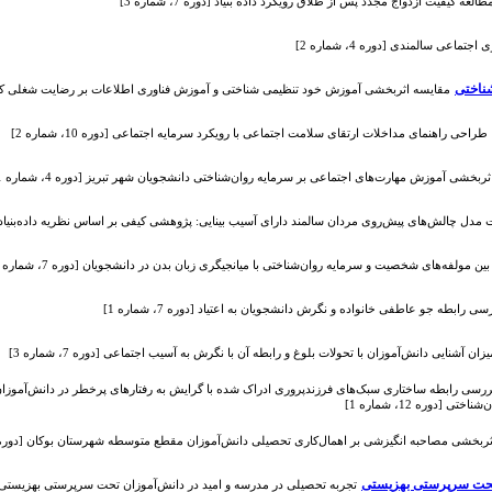
طالعه کیفیت ازدواج مجدد پس از طلاق رویکرد داده بنیاد [دوره 7، شماره 3]
اجتماعی سالمندی [دوره 4، شماره 2]
ناختی
مقایسه اثربخشی آموزش خود تنظیمی شناختی و آموزش فناوری اطلاعات بر رضایت شغلی کارکنان وزا
طراحی راهنمای مداخلات ارتقای سلامت اجتماعی با رویکرد سرمایه اجتماعی [دوره 10، شماره 2]
ثربخشی آموزش مهارت‌های اجتماعی بر سرمایه روان‌شناختی دانشجویان شهر تبریز [دوره 4، شماره 1]
دل چالش‌های پیش‌روی مردان سالمند دارای آسیب بینایی: پژوهشی کیفی بر اساس نظریه داده‌بنیاد [دوره 12، ش
ین مولفه‌های شخصیت و سرمایه روان‌شناختی با میانجیگری زبان بدن در دانشجویان [دوره 7، شماره 3]
سی رابطه جو عاطفی خانواده و نگرش دانشجویان به اعتیاد [دوره 7، شماره 1]
یزان آشنایی دانش‌آموزان با تحولات بلوغ و رابطه آن با نگرش به آسیب اجتماعی [دوره 7، شماره 3]
ررسی رابطه ساختاری سبک‌های فرزندپروری ادراک شده با گرایش به رفتارهای پرخطر در دانش‌آمو
ی [دوره 12، شماره 1]
ثربخشی مصاحبه انگیزشی بر اهمال‌کاری تحصیلی دانش‌آموزان مقطع متوسطه شهرستان بوکان [دوره 11، شماره 1
تحت سرپرستی بهزیستی
تجربه تحصیلی در مدرسه و امید در دانش‌آموزان تحت سرپرستی بهزیستی: یک مطالع