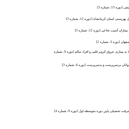
1، شماره 3]
ی استان کرمانشاه) [دوره 12، شماره 3]
سیب نخاعی [دوره 12، شماره 3]
ه 3، شماره 2]
مقایسه حمایت اجتماعی ادراک شده، سلامت معنوی و سرمایه روانشناختی در افراد مبتلا به بیماری عروق کرونر قلبی و افراد سالم [دوره 9، شماره
بی‌سرپرست و بدسرپرست [دوره 6، شماره 3]
حصیلی پایین دوره متوسطه اول [دوره 9، شماره 4]