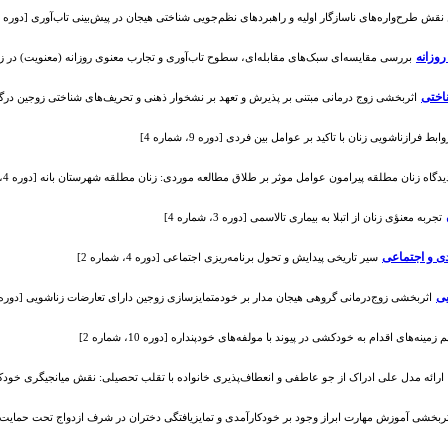
 نقش طرح‌واره‌های ناسازگار اولیه و راهبردهای نظم‌جویی شناختی هیجان در پیش‌بینی تاب‌آوری [دوره 8، شماره 4]
وزانه
بررسی مقایسه‌ای سبک‌های مقابله‌ای، سطوح تاب‌آوری و تجارب معنوی روزانه (معنویت) در زنان مطلقه
اختی
اثربخشی زوج درمانی مبتنی بر پذیرش و تعهد بر نشخوار ذهنی و تحریف‌های شناختی زوجین درگیر در پیما
وابط فرازناشویی زنان با تاکید بر عوامل بین فردی [دوره 9، شماره 4]
یدگاه زنان مطلقه پیرامون عوامل موثر بر طلاق مطالعه موردی: زنان مطلقه شهرستان بانه [دوره 4، شماره 1]
تجربه معنؤی زنان از اتبلا به بیماری تالاسمی [دوره 3، شماره 4]
ی و اجتماعی
سیر تاریخی پیدایش و تحول برنامه‌ریزی اجتماعی [دوره 4، شماره 2]
ی
اثربخشی زوج‌درمانی گروهی هیجان مدار بر خودمتمایزسازی زوجین دارای تعارضات زناشویی [دوره 7، شماره 1
 زمینه‌های اقدام به خودکشی در پیوند با مولفه‌های خودپنداره [دوره 10، شماره 2]
ارائه مدل علی ادراک از جو عاطفی و انعطاف‌پذیری خانواده با تقلب تحصیلی: نقش میانجیگری خودکارآمدی تح
ربخشی آموزش مهارت ابراز وجود بر خودکارآمدی و تمایزیافتگی دختران در شرف ازدواج تحت حمایت بهزیستی، شهرست