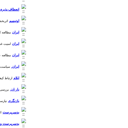
انعطاف پذیری 
اوتیسم
اثربخشی
ایران
مطالعه کیفی
ایران
امنیت غذای
ایران
مطالعه علل 
ایران.
سیاست گذا
ایلام
ارتباط کیف
بار-ان.
بررسی م
بازنگری
نیازسن
بدسرپرست
اث
بدسرپرست و 