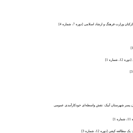
رت فرهنگ و ارشاد اسلامی [دوره 7، شماره 4]
ماره 1]
زان پسر شهرستان آبیک: نقش واسطه‌ای خودکارآمدی عمومی
]
ه کیفی [دوره 12، شماره 3]