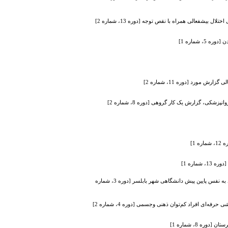
ل بیشفعالی همراه با نقص توجه [دوره 13، شماره 2]
 شماره 1]
 مورد [دوره 11، شماره 2]
شکی، گزارش یک کار گروهی [دوره 8، شماره 2]
ماره 1]
تعیین اثربخشی نمایش درمانی (سایکودرام) بر میزان شادکامی و اعتماد به نفس دختران دارای اعتماد به نفس پایین پیش دانشگاهی شهر بابلسر [دوره 3، شماره
‌ای افراد کم‌توان ذهنی وجسمی [دوره 4، شماره 2]
ه 8، شماره 1]