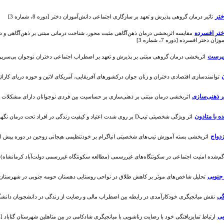
ختر
تاثیر درمان گروهی پذیرش و تعهد بر سازگاری اجتماعی دانش‌آموزان دختر [دوره 8، شماره 3]
ختر افسرده
مقایسه اثربخشی درمان ذهن‌آگاهی مثبت محور، شناخت درمانی مبتنی بر ذهن‌آگاهی ‌و د
ن دختر افسرده [دوره 7، شماره 3]
رپرست
اثربخشی درمان گروهی مبتنی بر پذیرش و تعهد بر اضطراب اجتماعی دختران نوجوان بی‌سرپرست [دوره 
توانمندسازی اقتصادی دختران و زنان جوان درکشورهای آفریقایی، آمریکای لاتین و حوزه دریای کارائیب [دوره 3
ر ذهنی‌سازی
اثربخشی درمان مبتنی بر ذهنی‌سازی بر حساسیت بین فردی نوجوانان دارای مشکلات رفتاری-هیجا
ه با متادون
اثر ویژگی شخصیتی تیپD بر روی شدت اعتیاد و کیفیت زندگی در افراد تحت درمان نگهدارنده با متادون [دوره 9، شماره 3]
زدواج
اﺛﺮﺑﺨﺸﯽ بسته آﻣﻮزش تیپ‌های شخصیتی انیاگرام بر خودتنظیمی هیجانی زوجین در دوره پیش از ازدواج [دو
گم‌شده امنیت اجتماعی در سکونتگاه‌های غیررسمی (مطالعه سکونتگاه غیررسمی دولت‌آباد کرمانشاه) [دوره 3، شم
جنوبی
تحلیل شاخص‌های موثر بر کاهش طلاق در نواحی روستایی دهستان حومه جنوبی در شهرستان اسلام‌آباد 
گی
نقش میانجیگری خودکارآمدی در رابطه بین اضطراب مالی و رضایت از زندگی در دانشجویان دانشگاه یزد [دوره
یی
ارتباط تمایزیافتگی خود با رضایت زناشویی با میانجیگری شادکامی در بین متاهلین شهرستان گناباد [دوره 13، شما