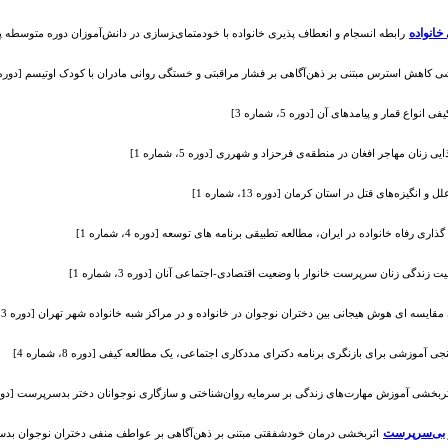
خانواده
راﺑﻄﻪ اﻧﺴﺠﺎم و اﻧﻌﻄﺎف ﭘﺬیری ﺧﺎﻧﻮاده ﺑﺎ ﺧﻮدﻣﺘﻤﺎیﺰﺳﺎزی در داﻧﺶ‌آﻣﻮزان دوره متوسطه ﭘﺴﺮ شهر ته
 کاهش استرس مبتنی بر ذهن‌آگاهی بر فشار مراقبتی و خستگی روانی مادران با کودک اوتیسم [دوره 9، شماره 1
 انواع قمار و پیامدهای آن [دوره 5، شماره 3]
ی زنان مهاجر افغان در منطقه‌ی فرحزاد و شهرری [دوره 5، شماره 1]
و انگیزه‌‌های قتل در استان کرمان [دوره 13، شماره 1]
ری رفاه خانواده در ایران، مطالعه تطبیقی برنامه های توسعه [دوره 4، شماره 1]
یت زندگی زنان سرپرست خانوار با وضعیت اقتصادی-اجتماعی آنان [دوره 3، شماره 1]
قایسه ای هوش هیجانی بین دختران نوجوان در خانواده و در مراکز شبه خانواده شهر تهران [دوره 3، شماره 3]
جی آموزشی برای بازنگری برنامه دکترای مددکاری اجتماعی، یک مطالعه کیفی [دوره 8، شماره 4]
ربخشی آموزش مهارت‌های زندگی بر سرمایه روان‌شناختی و سازگاری نوجوانان دختر بد‌سرپرست [دوره 5، شماره
بی‌سرپرست
اثربخشی درمان خودشفقتی مبتنی بر ذهن‌آگاهی بر عواطف منفی دختران نوجوان بدسرپرست و