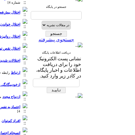
شماره 4]
جستجو در پایگاه
اختلال بیش‌فع
اختلال خواندن
اختلال روانپز
جستجوی پیشرفته
اختلال نقص تو
دریافت اطلاعات پایگاه
نشانی پست الکترونیک
اختلالات شدید
خود را برای دریافت
اطلاعات و اخبار پایگاه،
ارتباط
رابطه جو
در کادر زیر وارد کنید.
ازخودبیگانگی 
ازدواج مجدد
م
اعتماد به نفس
4]
افراد کم‌توان
ب
انسجام اجتما