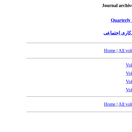
Journal archiv
Quarterly 
کاری اجتماعی
Home
|
All vo
Vol
Vol
Vol
Vol
Home
|
All vo