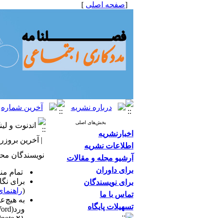
[
صفحه اصلی
]
بخش‌های اصلی
اندنوت و لی
اخبارنشریه
| آخرین بروزرسانی: /۱۲
اطلاعات نشریه
نویسندگان مح
آرشیو مجله و مقالات
برای داوران
تمام منا
برای نگ
برای نویسندگان
(
راهنمای
تماس با ما
به هیچ‌ع
تسهیلات پایگاه