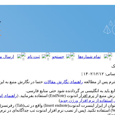
نک
۱۴۰۲/۱۲ |
ترم پس از مطالعه
راهنمای نگارش مقالات
حتما در نگارش منبع به این 
بع باید به انگلیسی بر گردادنده شود حتی منابع فارسی.
ارش منبع از
نرم افزار
اندنوت (EndNote) استفاده بفرمایید. (
راهنمای اس
 استفاده از نرم افزار ورژن جدید
)
نوان از
ابزار
ورد(Word) استفاده نکنید. (پس از نصب نرم افزار اندنوت تب جداگانه‌ای در ن