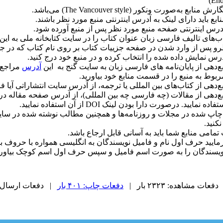
End
ابع به‌صورت ونکور (The Vancouver style) می‌باشد.
ابع باید دارای لینک به آدرس اینترنتی منبع مورد نظر باشند.
آدرس اینترنتی صفحه منبع مورد نظر پس از منبع آورده شود.
ب‌های تالیف فارسی زبان عنوان کتاب را در سایت کتابخانه ملی به این
رو پس از وارد شدن در صفحه جزییات کتاب بر روی نام کتاب که در 
درس نمایش داده شده را انتخاب کرده و در منبع خود درج کنید.
ع‌دهی از پایان‌نامه های فارسی زبان به سایت گنج به این
آدرس
مراجع ن
وط به منبع را در قسمت منابع خود بیاورید.
ع‌دهی از کتاب‌های بین المللی یا ترجمه، از آدرس سایت انتشاراتی آیا 
ع‌دهی از مقالات (چه فارسی چه بین المللی)، از آدرس صفحه‌ مقاله در
 نمایید. درصورت دارا بودن لینک DOI از آن استفاده نمایید.
 چاپ شده در مجلات و روزنامه‌ها و همچنین مطالب نوشته شده در سایت‌
کنید.
 تمامی منابع شما باید به آسانی قابل ارجاع باشد.
مایید حرف اول نام و فامیل نویسندگان به انگلیسی همواره با حروف 
ویسندگان را به صورت اسم فامیل و سپس حرف اول اسم کوچک بیاوری
دفعات مشاهده: ۲۳۲۳ بار |
دفعات چاپ: ۴۰۱ بار
| دفعات ارسال به دیگ