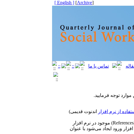
[ English ]
]
Archive
[
موارد توجه فرمایید.
تفاده از نرم افزار
اندنوت قدیمی)
اینسرت اندنوت(Insert endnote) واقع در تب(Tab) رفرنسز(References) موجود در نرم افزار
رم افزار ورود ایجاد می‌شود با عنوان