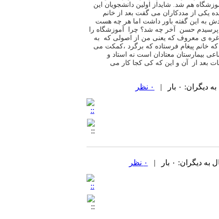
وزشگاه هم شد
‪ .
شایداز اولین دانشجویان این
ده یکی از مددکاران می گفت
بعد از خانم
ش به این گفته باور داشت اما هر چه هست
پرسیدم حسن آخر چه شد؟ چرا آموزشگاه را
ره ی معروف که یعنی من از اصولی که
به
ه خانم پیغام فرستاده که برگرد
،کمکت می
عی بیمارستان معتادان است نه استاد و
ات بعد از آن و
این که کی کجا کار می
ران: ۰ بار |
۰ نظر
یگران: ۰ بار |
۰ نظر