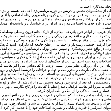
جله مددکاری اجتماعی:
الی از پیشکسوتان تحقیق و تدریس در حوزه برنامه‌‌ریزی اجتماعی هستند و نیز 
اواخر برنامه سوم عمرانی در تأسیس گروه برنامه‌ریزی رفاه اجتماعی با آقا
م بیش از پرداختن به برنامه‌ریزی رفاه اجتماعی در چهارچوب برنامه‌ریزی ع
دید درباره خدمات اجتماعی مدرن در ایران برای خوانندگان و دانشجویان مددک
وسفی:
پای غربی، از اواخر قرن پانزدهم میلادی، از تاریک خانه قرون وسطی وسلطه کل
ز، تحولات ساختاری و انقلاب‌های بزرگی را پشت سر گذارده است که هر یک در
نولوژی بسیار مؤثر بوده‌اند. ابتدا عصر روشنگری فکری و فرهنگی و اصلاحات د
فرا گرفت. جنبشی ریشه‌دار و اجتماعی از بطن جامعه که دگرگون کننده فرهنگ و
ود... در واقع عصر روشنگری و سپس عصر نوزایی (رنسانس) و در پی آن انقلاب
میق فرهنگی و فکری، علمی و اجتماعی، اقتصادی و سیاسی در کشورهای اروپا
بعد ازجنگ‌های ایران و روس وارد ایران، خاصه محافل نخبگان فکری و سیاسی 
 اصلاحات و مدرنیته اجتماعی، بعد از جنگ‌های فاجعه‌آمیز ایران و روس، در م
دان ایران آن روزگار، نظیر میرزا عیسی و پسر با کفایت‌اش میرزا ابوالقاسم فر
ه با عقب ماندگی تاریخی و محرومیت و جهل و خرافات را دربسط آموزش و پرور
ت داری بر تقلید کشورهای اروپایی میدانستند. در همان زمان تعداد محدودی از
 اروپایی (انگلیس و فرانسه) اعزام کردند. اما بخت با نخبگان وطن‌خواه یار
محمدمیرزا که بعد از فوت پدر، ولیعهد وسپس شاه ایران شد، کارساز واقع نشد
غاسی، میرزا ابوالقاسم فراهانی صدراعظم با کفایت را درکاخ نگارستان تهران
ا فساد و عقب ماندگی را از ملک و ملت ایران گرفت.
 و خرافات و تحجر و فساد که دشمنان واقعی خردورزی و علم و دانش‌آموزی و 
ندیشی و فسادورزی و خرافات گرایی بد اندیشان خارجی، یعنی اعمال ممالک اس
 جوان و بی‌تجربه، پادشاه شد.در ابتدا او به معلم ، مرشد و راهنمای خود، میر
 عنوان امیرکبیر با قدرت و دانایی و بصیرت اصلاحات خود را با جدیت آغاز کرد