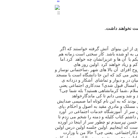
ست نخواهند داشت
‪.
 از این بینوای آتش گرفته خواستند که اگر
ی به او شده باشد
‪ .
کار سختی است
‪.
زمانه هم
م با آن ها و عزیزانشان چه خواهد کرد
‪.
اما
کم و زیاد خواهند کرد
‪.
اولین روز های
وح افزای آن بالا های شهر
،ساختمانی نوساز و
تحیر می کند که
این جا دانشگاه است یا مسجد
ان در و دیوار و تماشای آشکار و دزدانه ی
 امسال قبول
شدی؟ مددکاری اجتماعی یعنی
لام
،شما کرمانشاهی هستید؟ بله شما چی؟
د و شد ونمی دانم
تا کی ماندگارخواهد
 بودند که به این نام کوتاه اما صمیمی صدایش
رف مسلک و مادری مقید به اصول و
احکام
،پای
سر از آموزشگاه خدمات اجتماعی در آورد
 داشتم کتاب کلیله و دمنه را
شخم می زدم تا
 حسن نپرسیدم تو چطور سر از اینجا در آورده
ت که اینجاییم
‪.
اولین جلسه اولین درس اولین
دکاراجتماعی
‪ .
یعنی چی؟ حالا من با وزارت
 ادامه بدهم
می شوم ممیز مالیاتی
‪ .
من از کلمه