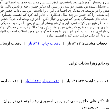
س و دستیار آموزشی بود دانشجوی فوق
لیسانس مدیریت خدمات اجتماعی آم
ی تشکیل شده بود
‪.
همین دو سه روز پیش که دیگر حسن رفته و یادش باقی مان
ش را در توسعه ی مددکاری اجتماعی ایران را داشت
‪ .
من نمی دانم
چقدر خود
اند نقشی را که حسن
در چند سال همکاری با خانم ایفا کرد کم اهمیت بشمارد
‪.
 خنده های همیشگی یعنی
که نپرس و دنبال نکن
‪ .
آخر زن وبچه ات چی؟ چشم غ
به خاطر هیچ چیز کوتاه نمی آیم و تو هم بیشتر از این نپرس
‪ .
آخر خودت
میگی ک
ه شوی
‪ .
و باز چشم غره که
یعنی من و منت پذیری؟!
حالا دیگرحسن مددکار اجتما
،
ناراضی هم نیست آخر این روز ها همه گفتگو ها در مورد انقلاب است و التهاب
ان یا آن یکی فرقی نمی کند و اهمیتی ندارد
دفعات مشاهده: ۸۴۷۲ بار |
دفعات چاپ: ۸۴۱ بار
| دفعات ارسال به دیگ
ودخانم زهرا سادات ترابی
عات مشاهده: ۱۴۱۵۲۲ بار |
دفعات چاپ: ۱۶۸۴ بار
| دفعات ارسال به د
تاد دکتر علی حاح یوسفی در باره برنامه‌ریزی رفاه اجتماعی در ایران
۱۳۹۸/۷/ |