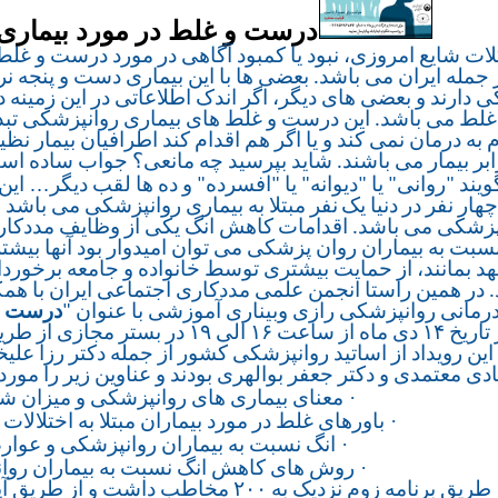
درست و غلط در مورد بیماری
ات شایع امروزی، نبود یا کمبود آگاهی در مورد درست و غل
 جمله ایران می باشد. بعضی ها با این بیماری دست و پنجه نرم
 دارند و بعضی های دیگر، اگر اندک اطلاعاتی در این زمینه د
لط می باشد. این درست و غلط های بیماری روانپزشکی تبدی
م به درمان نمی کند و یا اگر هم اقدام کند اطرافیان بیمار نظی
ابر بیمار می باشند. شاید بپرسید چه مانعی؟ جواب ساده ا
…
گویند "روانی" یا "دیوانه" یا "افسرده" و ده ها لقب دیگر
این
چهار نفر در دنیا یک
نفر مبتلا به بیماری روانپزشکی می باشد و
پزشکی می باشد. اقدامات کاهش انگ یکی از وظایف مددکارا
بت به بیماران روان پزشکی می توان امیدوار بود آنها بیشتر 
د بمانند، از حمایت بیشتری توسط خانواده و جامعه برخوردا
. در همین راستا انجمن علمی مددکاری اجتماعی ایران با ه
رمانی روانپزشکی رازی وبیناری آموزشی با عنوان "
درست و 
ی ۱۹ در بستر مجازی از طریق برنامه زوم برگزار نمودند.
ین رویداد از اساتید روانپزشکی کشور از جمله دکتر رزا علیخ
دی معتمدی و دکتر جعفر بوالهری بودند و عناوین زیر را مورد
·
معنای بیماری های روانپزشکی و میزان ش
·
باورهای غلط در مورد بیماران مبتلا به اختلالا
·
انگ نسبت به بیماران روانپزشکی و عوا
·
روش های کاهش انگ نسبت به بیماران روا
این رویداد از طریق برنامه زوم نزدیک به ۲۰۰