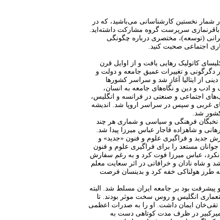
در شمار نخستین کارشناسانی می‌باشید، که در
ی باقرنمازی سرپرست گروه مشارکت داشته‌اید.
مرانی (توسعه)، مختصری درباره چگونگی
اری اجتماعی صحبت کنید.
یسای کاتولیک رهایی یافت و از اوایل قرن
 دگرگونی و تغییرات عمیق جامعه و دولت و
ینی از ایتالیا آغاز شد و سراسر کشورها
 ادب و دین و نگاه‌های جامعه به انسان،
‌های اجتماعی و صنعتی در فرانسه و انگلیس،
ی غربی و سپس در سراسر اروپا شد. اندیشه
کشور شد.
یان نخبگان فرهنگی و سیاسی و شماری هر چند
هانی و شاهزاده قاجار عباس میرزا پیدا شد.
ش جدید و فراگیری علوم و فنون «جدید» و
 جوانان مستعد را برای فراگیری علوم و فنون
ی نکرد، عباس میرزا فوت کرد و به رغم سفارش
 و شاه نادان و خرافاتی در اثر سعایت معلم
 به طرز هولناکی خفه کرد و بدینسان فرصت
پیشرفت بود بر جامعه ایران مسلط شد. البته
تعماری انگلیس و روس سخت موثر بودند. تا
زا تقی‌خان ایمان داشت. او را به صدرات اعظمی
. امیرکبیر در ظرف مدت کوتاهی دست به