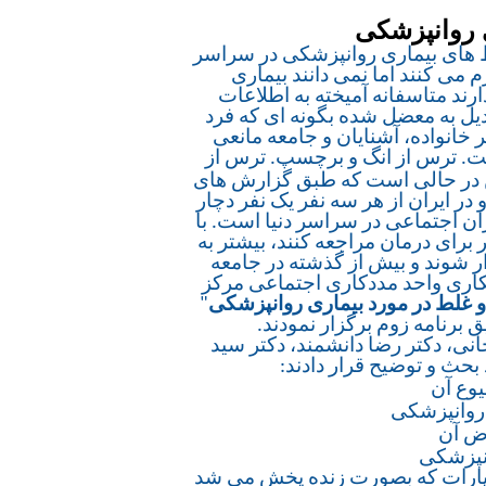
 روانپزشکی
ط های بیماری روانپزشکی در سراسر
 می کنند اما نمی دانند بیماری
ارند متاسفانه آمیخته به اطلاعات
ل به معضل شده بگونه ای که فرد
ر خانواده، آشنایان و جامعه مانعی
ست. ترس از انگ و برچسپ. ترس از
 در حالی است که طبق گزارش های
 در ایران از هر سه نفر یک نفر دچار
ن اجتماعی در سراسر دنیا است. با
برای درمان مراجعه کنند، بیشتر به
ر شوند و بیش از گذشته در جامعه
مکاری واحد مددکاری اجتماعی مرکز
غلط در مورد بیماری روانپزشکی
"
انی، دکتر رضا دانشمند، دکتر سید
 بحث و توضیح قرار دادند:
یوع آن
ت روانپزشکی
رض آن
نپزشکی
 مخاطب داشت و از طریق آپارات که بصورت زنده پخش می شد