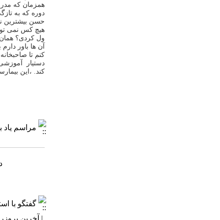
همزمان که مدر
دوره که به
تازگ
حسن بیشترین نق
هیچ کس نمی تو
ول کردی؟ همان
آن ها باور دارم 
کنم تا صاحبخان
دستیار آموزشی
کند
.
،این بیمارست
مراسم یاد ب
دف
گفتگو با اس
| آخرین بروزرسانی: ۱۴