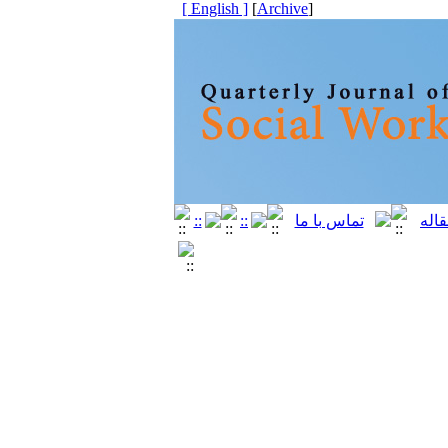
[ English ]
]
Archive
[