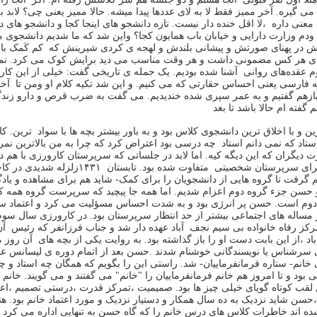
 می گیره
‪.
آخر ممیز فقط لا به لای عددها پیدا
میشه
‪ .
حالا ممیز یعنی چی؟ لابد
معنی داره
،لا اقل خنده دار نیست
‪ .
تازه دانشجو های اینجا کجا و دانشجو های 
 ودم وزارت دارایی و خیابان
باب همایون کجا؟ واین شد که ما شدیم دانشجوی م
ش در پهنای صورتش و پیشانی بلندش و لهجه ی کردی شیرینش که
کم کَمک با
ی هر کس مضمونی داشت و هر وقت مناسب می دید
برایش کوک می کرد
‪ .
نم
وم عقده
های روانی آشنا شده بودیم
‪ .
یک جمله ی تاریخی گفت
‪ :
خیلی از این کار
ه فارسی یعنی احساس حقارتی که می کنیم
‪ .
و این
شد تکیه کلام او ومن تا آخ
از
هم گفتیم و به عمر سپری شده خندیدیم
‪ .
می گفت به ضرب قرص و دارو زندگ
 گفته ام حالا باشد تا بعد
و با اخلاق ترین دانشجوی کلاس بود و به باور بیشتر بچه ها با سواد
ترین
‪ .
کا
استاد که نمی دانم استاد
چه درسی بود اعتراض کرد که چرا به من بالاترین نمره 
ت دیگران که این دیگه کیه
‪ .
اما لابد در جلساتی که سرپرستان کارورزی با
هم دا
برای سرپرستان شخصیتی
متفاوت شده بود
‪ .
تابستان
۱۴۳۱زلزله شدیدی در کاخک گناباد خراسان رخ داد و بعد از چند
 گرفت تا گروه هایی از دانشجویان را برای کمک
‪ -
شاید هم برای مشاهده
و یاد
 حسن جزء گروه دوم اعزام
شدیم
‪ .
اما همه جا پیچید که سرپرست گروه همه ک
دوم است
‪ .
حسن پر انرژی بود و به شدت احساس مسؤلیت می کرد و اعتماد س
 مساله های اجتماعی بیشتر از حد انتظار
سرپرستان بود
‪ .
در کارورزی سال سوم 
رکز رفاه خانواده بی سیم نجف آباد عهده دار شد و جناب فرزانفر که رئیس آ
اد
،از این بابت دست او را باز گذاشته بود
‪ .
به
روایت یکی از بچه های آن روز م
ی
سرشناس یا نویسندگانی خوشنام شدند
‪.
حسن بعد از اتمام دوره ی لیسانس عل
خانم
‪ -
ستاره فرمانفرماییان
‪ -
شد
‪ .
راستی این را بگویم که همگان چه استاد و 
 بود و تا امروز هم خانم فرمانفرماییان
را "خانم" می گفتند و می گویند
‪ .
خانم 
 لقب کوتاه گویای خیلی چیز ها بود
‪ .
صمیمیت
،تمرکز قدرت
،درستی تصمیم
،اعت
حسن شاید نزدیک به ده سال همکار
و دستیار نزدیک و مورد اعتماد خانم بود
‪ .
هن
ه اند خاطرات کلاس های درس خانم را که گاه حسن به تنهایی اداره می کرد 