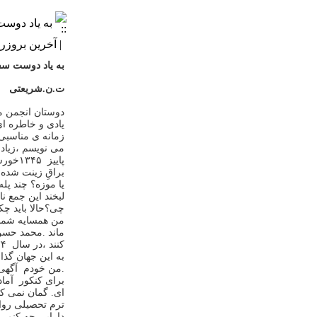
به یاد دوس
| آخرین بروزرسانی: /۲۵
به یاد دوست سفر
ت
‪.
ن
‪.
شریعتی
دوستان انجمن م
یادی و خاطره ا
زمانه ی مناسبی
می نویسم
،زیاد
پاییز
۱۳۴۵خورشیدی است
براقِ زینت شده 
یا موزه؟ چند پل
لبخند این جمع
نا
چی؟حالا باید چک
من همسایه شما
ماند
‪.
محمد حسن 
کنند
،در سال
۱۴۳۴خورشیدی در شهر
به این جهان گذا
.
من خودم آگهی
برای کنکور آما
ای
‪ .
گمان نمی کن
ترم تحصیلی روا
دارایی چه
کنم
‪ .
م