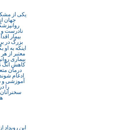
یکی از مشکل
جهان از
روانپزشکی
نادرست و غ
بیمار اقدا
بزرگ در بر
اینکه به او ب
معتبر از هر 
بیماری روان
کاهش انگ نس
درمان متعه
ادغام شوند
آموزشی و د
را در تاریخ ۱۴ دی ماه از ساعت ۱۶ ال
سخنرانان ا
ها