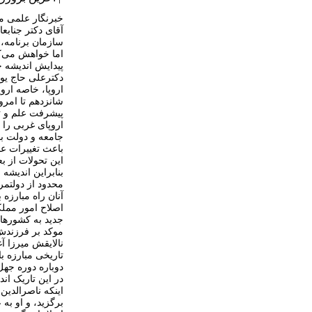
خبرنگار علمی م
آقای دکتر جنابع
سازمان برنامه، 
اما خواهش می‌کن
پیدایش اندیشه ج
دکترعلی حاج ی
اروپا، خاصه ارو
شانزدهم تا امرو
پیشرفت علم و تک
اروپای غربی را 
جامعه و دولت ب
باعث تغییرات ع
این تحولات از 
بنابراین اندیشه
محدود از دولتمر
آنان راه مبارز
اصلاح امور مملک
جدید به کشورهای
موکد بر فرزندش 
نالایقش میرزا آ
تاریخی مبارزه ب
دوباره دوره جهل
در این تاریک ا
اینکه ناصرالدین
برگزید، و او به