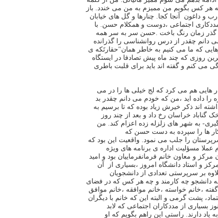
 به هر کس بگویم من ممیزم به من می خندد
‪ .
باز
درب
و داغون آنجا کجا
‪ .
چنارها و گل های خیابان
ددکاری اجتماعی
،دوست و همکلام
حسن
‪ .
با
 گذر زمان رنگ باخت
‪.
حسن سر به سر همه
ی دانم چقدر از درس روانشناسی را گذرانده
هایی که ما می کنیم
به خاطر همان"حقارتَکه ی
رین روزی که چند ماه پیش تصادفا در ایستگاه
ی می کنم و
گفته اند باید برای قلبت باطری
ر هایی هم می کرد که لج خیلی ها را در می
را داده اید
،من که خودم می دانم چقدر
بد
شته اند ذکر خیرش زیاد بوده که تا برسیم به
روز
گیری
‪ -
به شهر های زلزله زده اعزام کند
‪ .
من
ار ها را سپرده به دست حسن که
رپرستان را
جلب می نمود
‪ .
واقعیت این بود که
عملا مسؤلیت اداره ی برنامه های ویژه
ن مرکز و معاون
خانم فرمانفرماییان بود و امید
رکز و استاد دانشگاه امروز
،بسیاری از آن
اوه بر سرپرستی تعدادی از دانشجویان
چه دانشجو
چه کارمند و چه هر کس که در فضای
گفته
،خانم خواسته
،خانم موافقه
،خانم موافق
ماد
،
پشت گرمی و البته این که خانم با دیگران
وز بسیاری از مددکاران اجتماعی که لابد
به
یاد دارند
‪ .
راستی این راهم بگویم که او