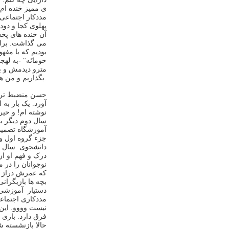
ی ممیز خنده ام
مددکار
اجتماعی 
پهلوی کجا و دود
آن خنده های پخ
می گذاشت
‪ .
برا
بودیم که با مفه
خومانَه"
-به لهج
مترو دیدمش و ب
‪.
بگذاریم و من هم
حسن منضبط ترین 
آورد
‪ .
یک بار به 
نوشته ام! و حیر
سال دوم دیگر 
آموزشگاه تصمیم
جزء گروه اول و
دانشجوی
سال 
درک و فهم او از
نوجوانان را در
م
که عمرش دراز ب
بچه ها بازیگران
دستیار
آموزشی 
مددکاری اجتماعی
نیست و
ووو
‪ .
این
فرق دارد
‪ .
باری
،
حالا
بازنشسته شد