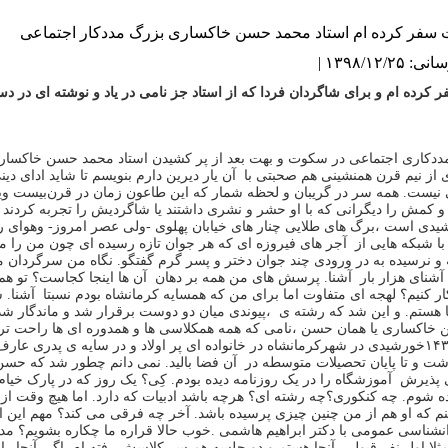
ت سفر کرده ام استاد محمد حسن خاکساری بزرگ مددکار اجتماعی
۱۳۹۸/۱۲ |
 کرده ام و برای شاگردان فردا که از استاد جز نامی در
یاد و نوشته ای در د
ددکاری اجتماعی در سکوت و بهت بعد از پر کشیدن استاد محمد حسن
خاکساری
ی از نیم قرن همنشینی
هم صحبتی با آن یار دیرین دارم بنویسم تا شاید ادای دین
 نیست
‪ .
همه سر در گریبان و لحظه شمار که این طاعون زمان در قرن
بیست ویک
 و کمش را دیگرانی که با او حشر و نشری داشتند یا شاگردیش را
تجربه کردند 
،برگ های طلایی چنار های خیابان پهلوی
‪-
ولی عصر امروز
‪ -
وهوای ر
با
شبکه هایی از آجر های فیروزه ای که هر جوان تازه رسیده ای چون من را م
ه و نرسیده به در ورودی چند جوان دختر و پسر
گرم گفتگو
‪ .
نگاه من سرگردان می
 آشنای هزار بار آشنا
‪ .
پرسش های من همه بر دهان آن ها اینجا کجاست؟ تو هم
ار کنیم؟ لهجه ای متفاوت اما برای من که
همسایه کرمانشاه بودم نسبتا آشنا
‪ .
س
هستم
‪ .
و این شد که رشته ی
،پیوندی میان دو دوست برقرار شد و ماندگار ش
خاکساری یا همان حسن
،نامی که همه همکلاسی ها و همدوره ای ها راحت
تر
کرمانشاه در خانواده ای پر اولاد و در سایه ی پدری عا
شت و تا پایان تحصیلات متوسطه در آن فضا بالید
‪ .
نمی دانم چطور
شد که حسن 
 پذیرش آموزشگاه
را در یک روزنامه دیده بودم
‪ .
کِی؟ یک روز که در پارک خیام
ده شوم
‪ .
چه کنکوری؟چه رشته ای؟ هرچه باشد ادبیات که
دارد
‪ .
اما هیچ وقت از
م که او
هم از من چنین چیزی پرسیده باشد
‪.
آخر چه فرقی می کند؟ مهم این اس
نشناسی عمومی با دکتر ابراهیم هاشمی
‪.
خوب حالا قراره ما چکاره بشویم؟ مد
ثلا اول نفر قبولی آنجا هستم و دو جلسه هم سر کلاسش رفته ام
‪ .
اگر آنجا را