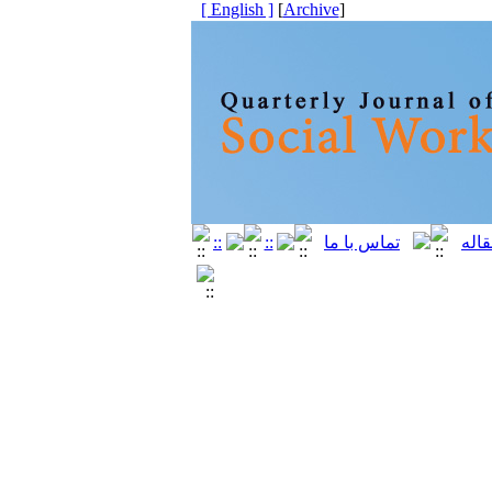
[ English ]
]
Archive
[