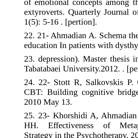
of emotional co
extyroverts. Qua
1(5): 5-16 . [pert
22. 21- Ahmadia
education In pat
23. depression).
Tabatabaei Univer
24. 22- Stott R
CBT: Building c
2010 May 13.
25. 23- Khorsh
HH. Effectiven
Strategy in the 