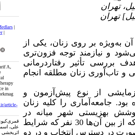
Download citation:
BibTeX
|
RIS
|
EndNote
|
Medlars
|
ProCite
|
Reference Manager
|
RefWorks
وی زنان، یکی از
Send citation to:
Mendeley
Zotero
توجه فزون‌تری
RefWorks
ر رفتاردرمانی
Ghamari Kivi H, Rezaii Sharif A,
ان مطلقه انجام
Esmaeli Ghazi Valoii F. The
Effectiveness of Metaphorical
Cognitive and Behavioral Therapy
on Depression and Resilience in
 پیش‌آزمون و
Divorced Women. Socialworkmag
2016; 5 (1) :5-12
ری را کلیه زنان
URL:
http://socialworkmag.ir/article-
1-116-fa.html
ستی شهر میانه در
زمستان 1394 تشکیل داده اند که از بین آن‌ها 30 نفر که شرایط
قمری‌کیوی حسین، رضایی‌شریف
علی، اسماعیلی قاضی ولوئی فریبا.
انتخاب و در دو
اثربخشی رفتاردرمانی شناختی-