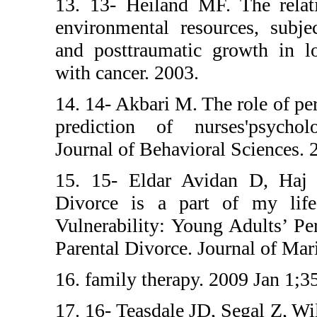
13. 13- Heiland
environmental r
and posttraumat
with cancer. 200
14. 14- Akbari M.
prediction of n
Journal of Behav
15. 15- Eldar
Divorce is a p
Vulnerability: Y
Parental Divorce
16. family thera
17. 16- Teasdale