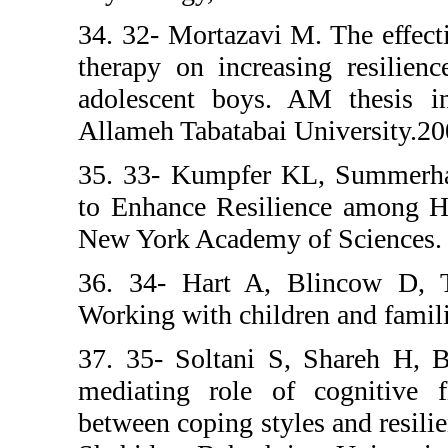
34. 32- Mortazav
therapy on incre
adolescent boys
Allameh Tabataba
35. 33- Kumpfe
to Enhance Resi
New York Academ
36. 34- Hart A
Working with chi
37. 35- Soltani
mediating role 
between coping s