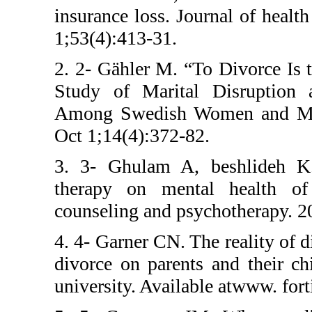
insurance loss. 
1;53(4):413-31.
2. 2- Gähler M. 
Study of Marit
Among Swedish
Oct 1;14(4):372-
3. 3- Ghulam A,
therapy on me
counseling and p
4. 4- Garner CN. 
divorce on pare
university. Avai