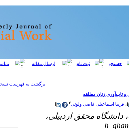
[ English ]
]
Archive
[
برگشت به فهرست نسخه ها
۳
ئی
۱- دبیلی