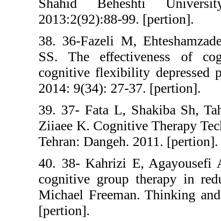
Shahid Behes
2013:2(92):88-99
38. 36-Fazeli 
SS. The effect
cognitive flexib
2014: 9(34): 27-3
39. 37- Fata L,
Ziiaee K. Cognit
Tehran: Dangeh. 
40. 38- Kahrizi
cognitive group
Michael Freeman
[pertion].