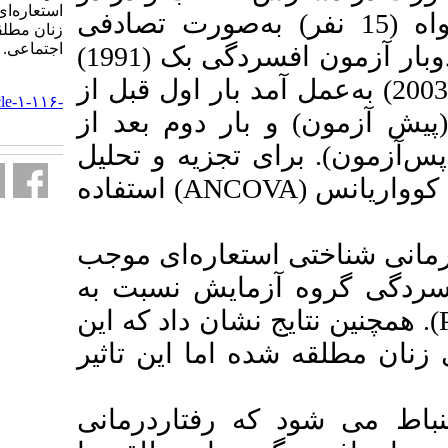
استعاره‌ای بر افسردگی و تاب‌آوری
فر) و گواه (15 نفر) به‌صورت تصادفی
زنان مطلقه. فصلنامه مددکاری
اجتماعی. ۱۳۹۵; ۵ (۱) :۵-۱۲
جایگزین شدند. از هردو گروه دوبار آزمون افسردگی بک (1991)
URL:
ون (2003) به‌عمل آمد بار اول قبل از
http://socialworkmag.ir/article-۱-۱۱۶-
بار دوم بعد از
fa.html
 تجزیه و تحلیل
داده‌ها از آمار توصیفی و تحلیل کوواریانس (ANCOVA) استفاده
استعاره‌ای موجب
زمایش نسبت به
گروه کنترل شده است (P<0/01). 
 اما این تاثیر
ه رفتاردرمانی