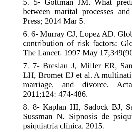
5. 5- Gottman J
between marital
Press; 2014 Mar 
6. 6- Murray CJ,
contribution of 
The Lancet. 199
7. 7- Breslau J
LH, Bromet EJ et
marriage, and 
2011;124: 474-4
8. 8- Kaplan HI
Sussman N. Sipn
psiquiatría clíni