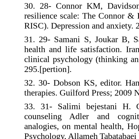
30. 28- Conno
resilience scale
RISC). Depressio
31. 29- Samani 
health and life 
clinical psychol
295.[pertion].
32. 30- Dobson 
therapies. Guilf
33. 31- Salimi
counseling Ad
analogies, on me
Psychology, Alla