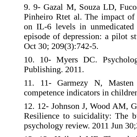
9. 9- Gazal M,
Pinheiro Rtet al
on IL-6 levels 
episode of depre
Oct 30; 209(3):7
10. 10- Myers
Publishing. 2011
11. 11- Garme
competence indica
12. 12- Johnson
Resilience to su
psychology revi