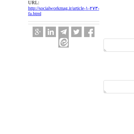
URL:
http://socialworkmag.ir/article-۱-۲۷۳-
fa.html