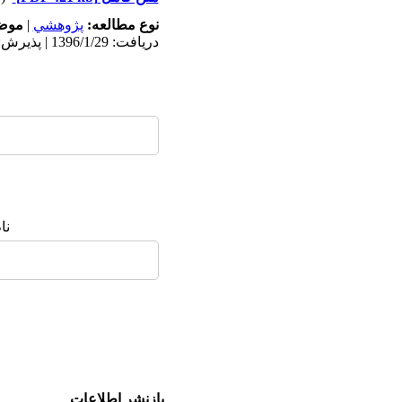
نوع مطالعه:
پژوهشي
|
موضو
دریافت: 1396/1/29 | پذیرش: 1397/11/12 | انتشار: 1397/11/12
نا
بازنشر اطلاعات