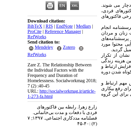
دچار می شوند.
کتورهای فردی،
رخی فاکتورهای
Download citation:
BibTeX
|
RIS
|
EndNote
|
Medlars
|
سشنامه انجام
ProCite
|
Reference Manager
|
 زنان و مردان
RefWorks
ز پرسشنامه‌های
Send citation to:
یی محتوا مورد
Mendeley
Zotero
یل گردید.
RefWorks
شان از تکرار
ن هزینه زندگی
Zare Z. The Relationship Between
فزایش ارتباط و
the Individual Factors with the
وتاه شدن دوره
Frequency and Duration of
Homelessness. Socialworkmag 2018;
ش مهم ارتباط و
7 (2) :40-45
رای رفع بیکاری
URL:
http://socialworkmag.ir/article-
 برای این گروه
1-273-fa.html
زارع زهرا. رابطه بین فاکتورهای
فردی با دفعات و مدت بی‌خانمانی.
فصلنامه مددکاری اجتماعی. ۱۳۹۷; ۷
(۲) :۴۰-۴۵