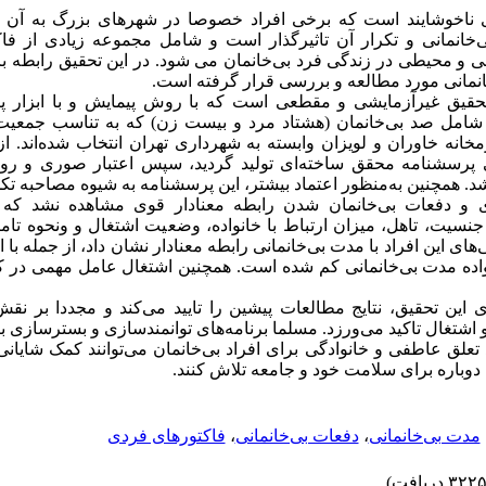
ای ناخوشایند است که برخی افراد خصوصا در شهرهای بزرگ به آن 
ی‌خانمانی و تکرار آن تاثیرگذار است و شامل مجموعه زیادی از فا
ی و محیطی در زندگی فرد بی‌خانمان می شود. در این تحقیق رابطه ب
نمانی مورد مطالعه و بررسی قرار گرفته است.
یق غیرآزمایشی و مقطعی است که با روش پیمایش و با ابزار پر
 شامل صد بی‌خانمان (هشتاد مرد و بیست زن) که به تناسب جمعیت
خانه خاوران و لویزان وابسته به شهرداری تهران انتخاب شده‌اند. ا
ی پرسشنامه محقق ساخته‌ای تولید گردید، سپس اعتبار صوری و روا
. همچنین به‌منظور اعتماد بیشتر، این پرسشنامه به‌ شیوه مصاحبه تکم
 و دفعات بی‌خانمان شدن رابطه معنادار قوی مشاهده نشد که ن
سیت، تاهل، میزان ارتباط با خانواده، وضعیت اشتغال و ونحوه تامی
ی این افراد با مدت بی‌خانمانی رابطه معنادار نشان داد، از جمله با ا
ده مدت بی‌خانمانی کم شده است. همچنین اشتغال عامل مهمی در ک
ای این تحقیق، نتایج مطالعات پیشین را تایید می‌کند و مجددا بر نق
و اشتغال تاکید می‌ورزد. مسلما برنامه‌های توانمندسازی و بسترسازی ب
د تعلق عاطفی و خانوادگی برای افراد بی‌خانمان می‌توانند کمک شایانی
دوباره برای سلامت خود و جامعه تلاش کنند.
مدت بی‌خانمانی
،
دفعات بی‌خانمانی
،
فاکتورهای فردی