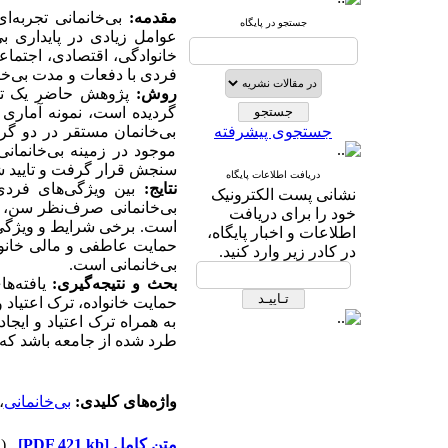
مقدمه:
بی‌خانمانی تجربه‌
جستجو در پایگاه
عوامل زیادی در پایداری ب
خانوادگی، اقتصادی، اجتماع
فردی با دفعات و مدت بی‌خا
روش:
پژوهش حاضر یک تحق
گردیده است، نمونه آماری
جستجوی پیشرفته
بی‌خانمان مستقر در دو گرم
موجود در زمینه بی‌خانمان
سنجش قرار گرفت و تایید شد
دریافت اطلاعات پایگاه
نتایج:
بین ویژگی‌های فردی
نشانی پست الکترونیک
بی‌خانمانی صرف‌نظر سن، جن
خود را برای دریافت
است. برخی شرایط و ویژگی‌ها
اطلاعات و اخبار پایگاه،
حمایت عاطفی و مالی خانوا
در کادر زیر وارد کنید.
بی‌خانمانی است.
بحث و نتیجه‌گیری:
یافته‌ه
حمایت خانواده، ترک اعتیاد 
به همراه ترک اعتیاد و ایجا
طرد شده از جامعه باشد که 
واژه‌های کلیدی:
بی‌خانمانی
،
متن کامل
[PDF 421 kb]
(۳۲۲۵ دریافت)