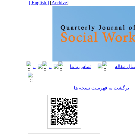
[ English ]
]
Archive
[
برگشت به فهرست نسخه ها