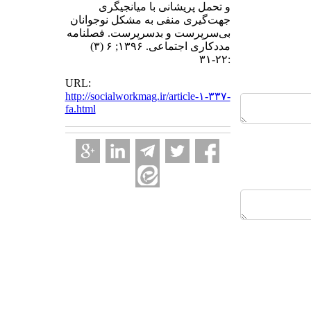
و تحمل پریشانی با میانجیگری
جهت‌گیری منفی به مشکل نوجوانان
بی‌سرپرست و بدسرپرست. فصلنامه
مددکاری اجتماعی. ۱۳۹۶; ۶ (۳)
:۲۲-۳۱
URL:
http://socialworkmag.ir/article-۱-۳۳۷-
fa.html