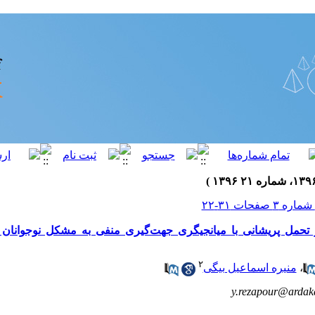
و تحمل پریشانی با میانجیگری جهت‌گیری منفی به مشکل نوجوانان
۲
،
منیره اسماعیل بیگی
y.rezapour@ardaka