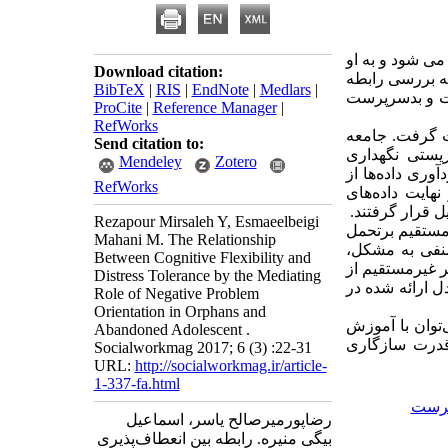
ی‏ شود و به او
Download citation:
ه بررسی رابطه
BibTeX
|
RIS
|
EndNote
|
Medlars
|
ست و بدسرپرست
ProCite
|
Reference Manager
|
RefWorks
ت گرفت. جامعه
Send citation to:
یستی نگهداری
Mendeley
Zotero
وری داده‌ها از
RefWorks
هایت داده‌های
ل قرار گرفتند.
Rezapour Mirsaleh Y, Esmaeelbeigi
ر مستقیم برتحمل
Mahani M. The Relationship
منفی به مشکل،
Between Cognitive Flexibility and
 قرار دهد.(0/01>P) با این وجود، تأثیر غیرمستقیم از
Distress Tolerance by the Mediating
ل ارائه شده در
Role of Negative Problem
Orientation in Orphans and
توان با آموزش
Abandoned Adolescent .
قدرت سازگاری
Socialworkmag 2017; 6 (3) :22-31
URL:
http://socialworkmag.ir/article-
1-337-fa.html
پرست
رضاپورمیرصالح یاسر، اسماعیل
بیگی منیره. رابطه بین انعطاف‌پذیری