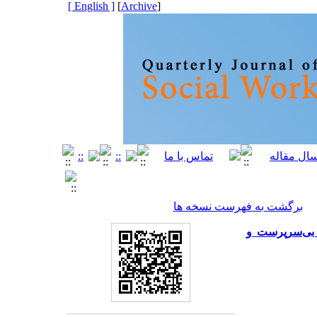
[ English ]
]
Archive
[
برگشت به فهرست نسخه ها
 بی‌سرپرست و