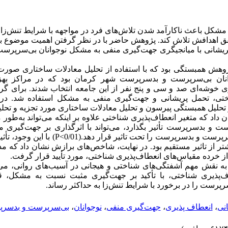
شکل باعث ناکارآمد شدن تلاش‌های فرد در مواجهه با شرایط تنش‌زا م
حقق اهدافش تلاش کند. پژوهش حاضر با در نظر گرفتن اهمیت موضوع ب
پریشانی با میانجیگری جهت‌گیری منفی به مشکل نوجوانان بی‌سرپر
وهش همبستگی بود که با استفاده از تحلیل معادلات ساختاری صور
نان بی‌سرپرست و بدسرپرست شهر‌ کرمان بود که در مراکز بهز
ی خوشه‌ای صد و سی و پنج نفر از این جامعه انتخاب شدند. برای گردآ
تی، تحمل پریشانی و جهت‌گیری منفی به مشکل استفاده شد. در ن
 تحلیل همبستگی پیرسون و تحلیل معادلات ساختاری مورد تجزیه و تحلی
شان داد که متغیر انعطاف‌پذیری شناختی علاوه بر اینکه می‌تواند به‌طو
ست و بدسرپرست تأثیر بگذارد، می‌تواند با اثرگذاری بر جهت‌گیری 
تحمل پریشانی نوجوان بی‌سرپرست و بدسرپرست را تحت تاثیر
 از تاثیر مستقیم بود. در نهایت، شاخص‌های برازش نشان داد که مد
 خرده مقیاس‌های انعطاف‌پذیری شناختی، مورد تأیید قرار گرفت.
 به نقش مهم آشفتگی‌های شناختی و هیجانی در آسیب‌های روانی، می‌
اف‌پذیری شناختی، با تأکید بر جهت‌گیری مثبت نسبت به مشکل، 
پرست را در برخورد با شرایط تنش‌زا به حداکثر رساند.
نی
،
انعطاف پذیری
،
جهت‌گیری منفی
،
نوجوانان
،
بی‌سرپرست و بدسر