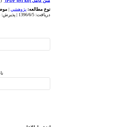
متن کامل
[PDF 491 kb]
(۶۱۷۴ دریافت)
نوع مطالعه:
پژوهشي
|
موضو
دریافت: 1396/6/5 | پذیرش: 1396/12/25 | انتشار: 1396/12/25
نا