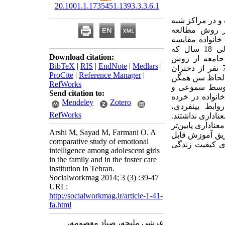
20.1001.1.1735451.1393.3.3.6.1
و در مراکز شبه
از روش مطالعه
خانواده مقایسه
می‌کند. نمونه آماری را دختران نوجوان ساکن 10 مرکز شبه‌خانواده شهر تهران بین 14 الی 18 سال که
Download citation:
د افراد جامعه از روش
BibTeX
|
RIS
|
EndNote
|
Medlars
|
تمام‌شماری برای انتخاب نمونه استفاده شده است. نمونه‌آماری گروه مقایسه‌ این پژوهش 70 نفر از دختران
ProCite
|
Reference Manager
|
 از لحاظ سن همگن
RefWorks
 پرسشنامه‌ی بار-ان (1998) می‌باشد که توسط سموعی و
Send citation to:
ر خانواده در خرده
Mendeley
Zotero
ابط بینفردی،
RefWorks
اداری نداشتند.
ناداری پایین‌تر
Arshi M, Sayad M, Farmani O. A
ریق آموزش قابل
comparative study of emotional
رای کیفیت زندگی
intelligence among adolescent girls
in the family and in the foster care
institution in Tehran.
Socialworkmag 2014; 3 (3) :39-47
URL:
http://socialworkmag.ir/article-1-41-
fa.html
عرشی ملیحه، صیاد معصومه،