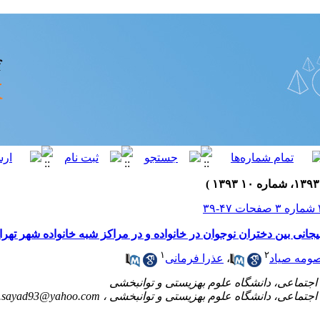
نی بین دختران نوجوان در خانواده و در مراکز شبه خانواده شهر تهرا
۱
۲
ومه صیاد
،
عذرا فرمانی
.sayad93@yahoo.com