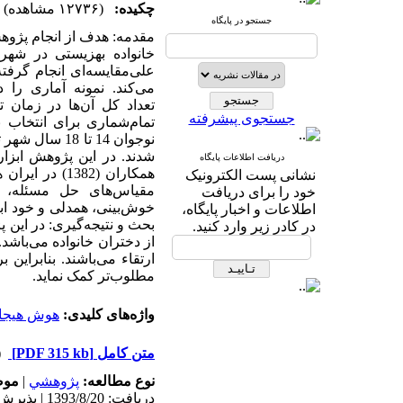
چکیده:
(۱۲۷۳۶ مشاهده)
جستجو در پایگاه
مقدمه: هدف از انجام پژوه
خانواده بهزیستی در شهر 
علی‌مقایسه‌ای انجام گرفت
جستجوی پیشرفته
نوجوان 14 تا
دریافت اطلاعات پایگاه
همکاران (1382
نشانی پست الکترونیک
مقیاس‌های حل مسئله، ا
خود را برای دریافت
خوش‌بینی، همدلی و خود اب
اطلاعات و اخبار پایگاه،
بحث و نتیجه‌گیری: در این 
در کادر زیر وارد کنید.
از دختران خانواده می‌باش
ارتقاء می‌باشند. بنابراین 
مطلوب‌تر کمک نماید.
واژه‌های کلیدی:
هوش هیجا
متن کامل
[PDF 315 kb]
(۷۴
نوع مطالعه:
پژوهشي
|
موض
دریافت: 1393/8/20 | پذیرش: 1393/9/13 | انتشار: 1394/5/1