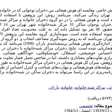
ش حاضر، مقایسه ای هوش هیجانی بین دختران نوجوانی که در خانواده 
تهران زندگی می‌کنند، می‌باشد. روش‌: این پژوهش با استفاده 
ه است و هوش هیجانی را در دو گروه دحتران خانواده و مراکز شبه 
تعداد کل آن‌ها در زمان تحقیق، 46 نفر بود تشکیل داده اند. به علت محدودیت تعدا
 18 سال شهر تهران می‌باشند که به روش نمونه‌گیری مضاعف انتخاب و دو گروه
شدند. در این پژوهش ابزار اندازه‌گیری هوش هیجانی
) در ایران هنجاریابی شده است. نتایج: دختران مراکز شبه‌خانواده با دختران د
حساس خوشبختی، استقلال، خودشکوفایی، خودآگاهی هیجانی، رو
رازی تفاوت‌های معناداری داشتند، اما در شاخص تحمل فشار تفاوت معن
پژوهش، میزان کل هوش هیجانی در دختران مراکز شبه‌خانواده به طور مع
د. مولفه‌های هوش‌هیجانی و مهارت‌های شناخت و کنترل احساس از ط
برنامه‌ریزی در این راستا می‌تواند به دختران ساکن در شبه‌خانواده ب
نی
،
مراکز شبه خانواده
،
خانواده
،
بار-ان.
۵۶ دریافت)
وع مقاله:
تخصصي