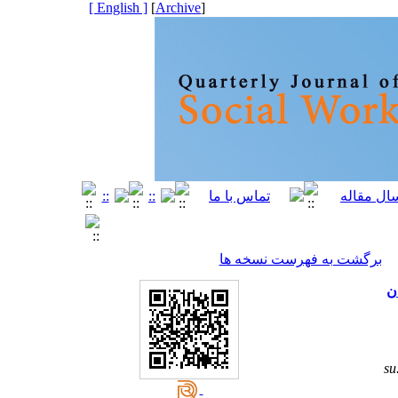
[ English ]
]
Archive
[
برگشت به فهرست نسخه ها
ن
su