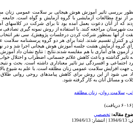
ظور بررسی تاثیر آموزش هوش هیجانی بر سلامت عمومی زنان مط
ز نوع مطالعات آزمایشی با گروه آزمایش و گواه است. جامعه آم
ند که از آنان دعوت بعمل آمده بود تا برای شرکت در کلاسهای آ
 شهرستان مراجعه کنند. با استفاده از روش نمونه گیری تصادفی سا
ت از آنها بمنظور شرکت کردن درجلسات پژوهش)، سی نفر انتخاب 
ش و کنترل تقسیم شدند. ابتدا برای هر دو گروه پرسشنامه سلامت 
رای گروه آزمایش هشت جلسه آموزش هوش هیجانی اجرا شد و در نه
ه از آزمون های آماری با هم مقایسه شدند.نتایج : نتایج نشان داد آموز
تاثیر گذاشته و باعث کاهش علائم جسمانی، اضطراب و اختلال خواب
رد اجتماعی و افسردگی نیز تاثیر معناداری داشته است. بحث و نتی
هت افزایش سلامت عمومی زنان مطلقه است. با علم به شیوع بالای
هاد می شود از این روش برای کاهش پیامدهای روحی روانی طلاق
ت و مسائل آنان به کار گرفته شود.
نی
،
سلامت روان
،
زنان مطلقه
۶۰ دریافت)
وع مقاله:
تخصصي