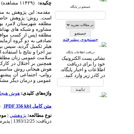
چکیده:
(۱۱۴۲۹ مشاهده)
جستجو در پایگاه
مقدمه: این پژوهش به من
است. روش: پژوهش حاضر ا
مطلقه شهرستان لامرد بود
مشاوره و شبکه های بهداشت
مطلقه (پس از کسب موافق
جستجوی پیشرفته
تصادفی به دو گروه آزمای
هیلر تکمیل گردید. سپس ب
نیز اجرا و نتایج با استفاد
دریافت اطلاعات پایگاه
سلامت عمومی زنان مطلقه 
نشانی پست الکترونیک
همچنین بر اختلال در کارک
خود را برای دریافت
هوش هیجانی روش مناسبی ج
اطلاعات و اخبار پایگاه،
روانی- اجتماعی آن پیشن
در کادر زیر وارد کنید.
عمومی و درمان دیگر مشکلا
واژه‌های کلیدی:
هوش هیجا
متن کامل
[PDF 356 kb]
(۱۶
نوع مطالعه:
پژوهشي
|
موض
دریافت: 1393/12/25 | پذیرش: 1394/6/13 | انتشار: 1394/6/13