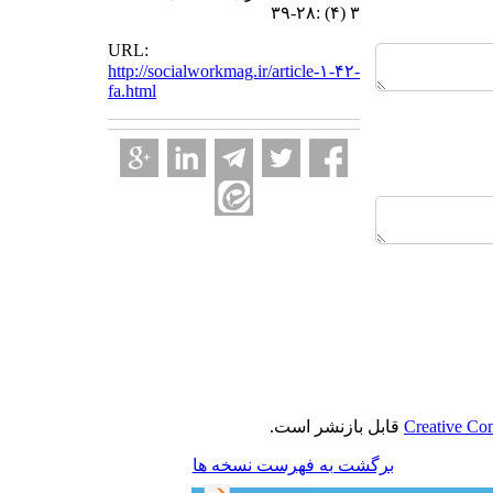
۳ (۴) :۲۸-۳۹
URL:
http://socialworkmag.ir/article-۱-۴۲-
fa.html
Creative Co
قابل بازنشر است.
برگشت به فهرست نسخه ها