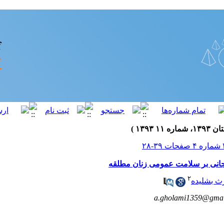
نی بر سلامت عمومی زنان مطلقه
۲
ث بشلیده
a.gholami1359@gmai