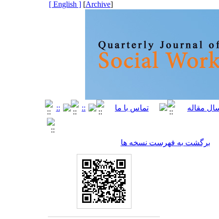
[ English ]
]
Archive
[
برگشت به فهرست نسخه ها