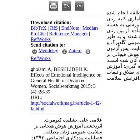
لقه انجام شده
اری کلیه زنان
Download citation:
موزشی به هسته
BibTeX
|
RIS
|
EndNote
|
Medlars
|
ده از بین زنان
ProCite
|
Reference Manager
|
شدند و به طور
RefWorks
عمومی گلدبرگ و
Send citation to:
ایت، پس آزمون
Mendeley
Zotero
ش هوش هیجانی بر
RefWorks
 آنان شده است.
جه گیری: آموزش
gholami A, BESHLIDEH K.
 طلاق و تبعات
Effects of Emotional Intelligence on
،افزایش سلامت
General Health of Divorced
Women. Socialworkmag 2015; 3
(4) :28-39
URL:
http://socialworkmag.ir/article-1-42-
fa.html
غلامی علی، بشلیده کیومرث.
اثربخشی آموزش هوش هیجانی بر
سلامت عمومی زنان مطلقه.
فصلنامه مددکاری اجتماعی. ۱۳۹۳;