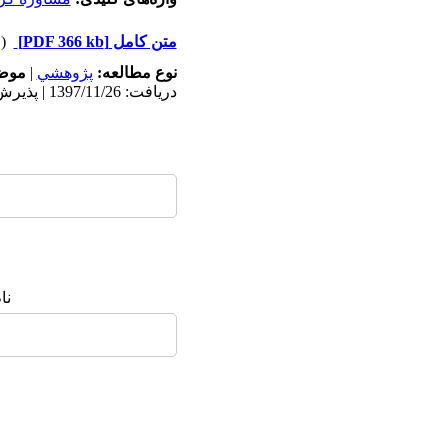
متن کامل
[PDF 366 kb]
(۲۵۷۱ دریافت)
نوع مطالعه:
پژوهشي
|
موضو
دریافت: 1397/11/26 | پذیرش: 1399/3/30 | انتشار: 1399/3/30
نا