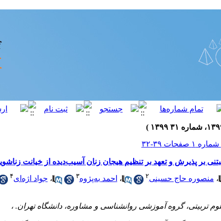
ی بر پذیرش و تعهد بر تنظیم هیجان زنان آسیب‌دیده از خیانت زناشوی
۴
۳
۲
،
منصوره حاج حسینی
،
احمد بهپژوه
،
جواد اژهای