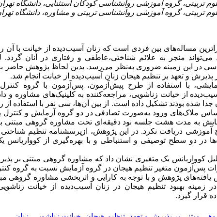
ترین مساله‌های بین فردی است که زنان آسیب‌دیده از خیانت با آن رو
می‌تواند منجر به علائم شناختی،عاطفی و رفتاری در آنان گردد. لذ
سی در این زمینه ضروری به‌نظر می‌رسد. بدین لحاظ پژوهش حاضر ب
پذیرش و تعهد بر تنظیم هیجان زنان آسیب‌دیده از خیانت انجام شد.
ایشی، با استفاده از طرح پیش‌آزمون، پس‌آزمون با گروه کنترل 
سیب‌دیده از خیانت زناشویی، مراجعه‌کننده به کلینیک‌های مشاوره و داد
ا شده بودند تشکیل داده‌ است. از بین آن‌ها، سی نفر با استفاده از 
ساس ملاک‌های ورود به‌صورت تصادفی در دو گروه آزمایش و کنترل پا
مایش به مدت هشت جلسه نود دقیقه‌ای تحت مشاوره گروهی مبتنی بر
یچ آموزشی دریافت نکرد. در این پژوهش، ازپرسشنامه تنظیم شناختی
. داده‌ها در دو سطح توصیفی و استنباطی و با بهره‌گیری از کوواریانس
لیل کوواریانس یک متغیری نشان داد که مشاوره گروهی مبتنی بر پذی
رات پس‌آزمون متغیر تنظیم هیجان در گروه آزمایش نسبت به گروه کن
یافته‌های پژوهش و با توجه به کارایی و اثربخشی مشاوره گروهی مب
 در زمینه بهبود تنظیم هیجان در زنان آسیب‌دیده از خیانت زناشوی
ه قرار گیرد.
هی مبتنی بر پذیرش و تعهد
،
تنظیم هیجان
،
خیانت زناشویی
،
زنان