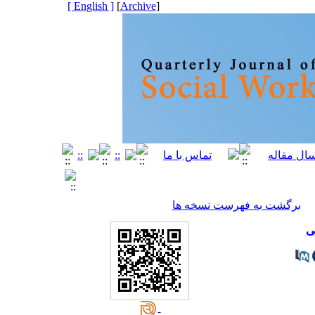
[ English ]
]
Archive
[
برگشت به فهرست نسخه ها
ی