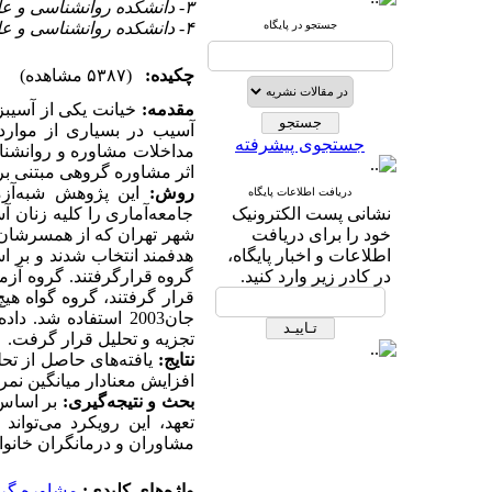
۳- دانشکده روانشناسی و علوم تربیتی، گروه آموزشی روانشناسی کودکان استثنایی، دانشگاه تهران.
جستجو در پایگاه
۴- دانشکده روانشناسی و علوم تربیتی، گروه آموزشی روانشناسی تربیتی و مشاوره، دانشگاه تهران.
چکیده:
(۵۳۸۷ مشاهده)
مقدمه:
خیانت یکی از آسیبزا
آسیب در بسیاری از موارد 
جستجوی پیشرفته
مداخلات مشاوره و روانشنا
اثر مشاوره گروهی مبتنی بر 
روش:
این پژوهش شبه‌آزم
دریافت اطلاعات پایگاه
نشانی پست الکترونیک
جامعه‌آماری را کلیه زنان آ
خود را برای دریافت
شهر تهران که از همسرشان جد
اطلاعات و اخبار پایگاه،
هدفمند انتخاب شدند و بر ا
در کادر زیر وارد کنید.
گروه قرارگرفتند. گروه آز
قرار گرفتند، گروه گواه ه
جان2003 استفاده شد
تجزیه و تحلیل قرار گرفت.
نتایج:
یافته‌های حاصل از تح
افزایش معنادار میانگین نم
بحث و نتیجه‌گیری:
بر اساس 
تعهد، این رویکرد می‌تواند
مشاوران و درمانگران خانواد
واژه‌های کلیدی:
مشاوره گرو