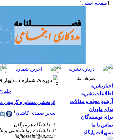
[
صفحه اصلی
]
بخش‌های اصلی
دوره ۹، شماره ۱ - ( بهار ۱۳۹۹، شماره ۳۱ ۱۳۹۹ )
اخبارنشریه
جلد ۹ شماره ۱ صفحات ۳۹-۳۲
اطلاعات نشریه
آرشیو مجله و مقالات
اثربخشی مشاوره گروهی مبتن
برای داوران
۱
سحر صمدی کاشان
برای نویسندگان
۱- دانشگاه هرمزگان
تماس با ما
۲- دانشکده روانشناسی و علوم تربیتی، گروه آموزشی روانشناسی و مشاوره، دانشگاه تهران. ،
تسهیلات پایگاه
hajhosseini@ut.ac.ir