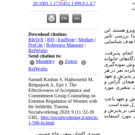
20.1001.1.1735451.1399.9.1.4.7
برو هستند. این
Download citation:
ا بررسی تاثیر
BibTeX
|
RIS
|
EndNote
|
Medlars
|
ا هدف شناسایی
ProCite
|
Reference Manager
|
RefWorks
انجام پذیرفت.
Send citation to:
گاه‌های خانواده
Mendeley
Zotero
روش نمونه‌گیری
RefWorks
نزده نفر در هر
 پذیرش و تعهد
Samadi Kashan S, Hajhosseini M,
 هیجان گراس و
Behpajooh A, Ejei J. The
 یک متغیری مورد
Effectiveness of Acceptance and
Commitment Group Counseling on
رش و تعهد باعث
Emotion Regulation of Women with
ترل شده است.
the Infidelity Trauma.
تنی بر پذیرش و
Socialworkmag 2020; 9 (1) :32-39
ی مورد استفاده
URL:
http://socialworkmag.ir/article-
1-506-fa.html
صمدی کاشان سحر، حاج حسینی