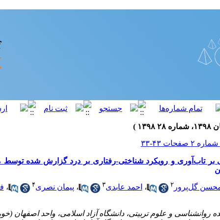
نی بر تاب‌آوری و رویکرد شناختی-رفتاری بر درد گزارش شده توسط م
ن
۴
۳
۲
حسن گل‌پرور
،
احمد عابدی
،
پیمان نصری
،
ف