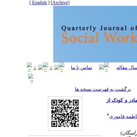
[ English ]
]
Archive
[
برگشت به فهرست نسخه ها
ادر و کودک از
۴
اطمه فاموری