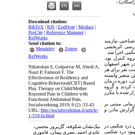
Download citation:
BibTeX
|
RIS
|
EndNote
|
Medlars
|
ProCite
|
Reference Manager
|
RefWorks
ناختی نیازمند
Send citation to:
رسی اثر‌بخشی
Mendeley
Zotero
 شکمی اجرا شد.
RefWorks
وه کنترل بود.
در شهر اصفهان
Nikneshan S, Golparvar M, Abedi A,
شت نفر برای هر
Nasri P, Famoori F. The
 متغیر وابسته
Effectiveness of Resiliency and
کی، دوره درمان
Cognitive-Behavioral(CBT) Based
 کردند و گروه
Play Therapy on Child/Mother
رار شده یا مکرر
Reported Pain in Children with
Functional Abdominal Pain.
انی مبتنی بر
Socialworkmag 2019; 8 (2) :33-43
 گزارش مادر، و
URL:
http://socialworkmag.ir/article-
1-519-fa.html
هش درد شکمی در
نیک‌نشان شکوفه، گل‌پرور محسن،
بهبود درد شکمی
عابدی احمد، نصری پیمان، فاموری