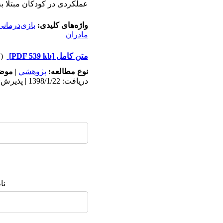
عملکردی در کودکان مبتلا به‌
واژه‌های کلیدی:
بازی‌درمانی
مادران
متن کامل
[PDF 539 kb]
(۲۹۳۰ دریافت)
نوع مطالعه:
پژوهشي
|
موضو
دریافت: 1398/1/22 | پذیرش: 1398/6/27 | انتشار: 1398/6/30
نا