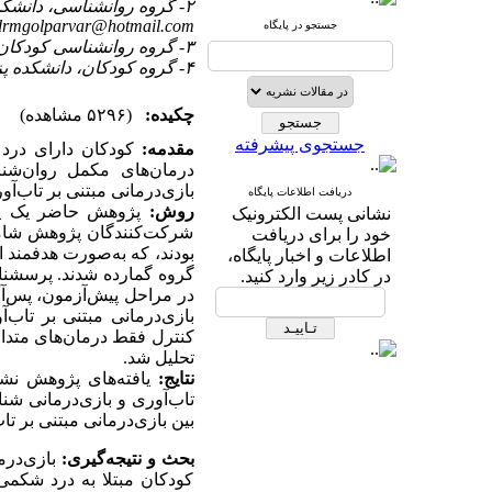
۲- گروه روانشناسی، دانشکده روانشناسی و علوم تربیتی، دانشگاه آزاد اسلامی، واحد اصفهان (خوراسگان) ،
drmgolparvar@hotmail.com
جستجو در پایگاه
۳- گروه روانشناسی کودکان با نیازهای خاص، دانشکده روانشناسی و علوم تربیتی، دانشگاه اصفهان
۴- گروه کودکان، دانشکده پزشکی، دانشگاه علوم پزشکی اصفهان
چکیده:
(۵۲۹۶ مشاهده)
جستجوی پیشرفته
مقدمه:
کودکان دارای درد ش
درمان‌های مکمل روان‌شن
بازی‌درمانی مبتنی بر تاب‌آ
دریافت اطلاعات پایگاه
روش:
پژوهش حاضر یک پژو
نشانی پست الکترونیک
شرکت‌کنندگان پژوهش شامل
خود را برای دریافت
بودند، که به‌صورت هدفمند ا
اطلاعات و اخبار پایگاه،
گروه گمارده شدند. پرسشنا
در کادر زیر وارد کنید.
در مراحل پیش‌آزمون، پس‌آز
بازی‌درمانی مبتنی بر تاب
کنترل فقط درمان‌های متداول
تحلیل شد.
نتایج:
یافته‌های پژوهش نشا
تاب‌آوری و بازی‌درمانی شن
بین بازی‌درمانی مبتنی بر ت
بحث و نتیجه‌گیری:
بازی‌درم
کودکان مبتلا به درد شکمی 