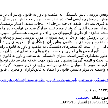
ش بررسی تاثیر دلبستگی به مذهب و باور به قانون وتاثیر آن بر بز
وهش از روش پیمایشی استفاده شده است. چهارصد دانش آموز سال سو
 گیری تصادفی طبقه ای چند مرحله ای انتخاب شدند. اعتبار پرسشنامه
ده از ضریب آلفای کرونباخ مورد تایید قرارگرفت. در نهایت داده ها با
خه شانزده از طریق آزمونهای تی و اف و ضریب همبستگی اسپیرمن
ر این پژوهش چهل و یک درصد نمونه ی مورد بررسی پسر و پنجاه و 
ی مذهب، باورمندی به قانون وتاثیر آن بزهکاری از نظریه ی پیوند
اکی از آن است که متغیرهای دلبستگی به مذهب و باور به قانون، ر
 اند. نتایج آزمون های آماری بر حسب متغیرهای زمینه ای نیز نشان داد
ور معناداری کمتر است. میزان دلبستگی به مذهب و باور به قانون در
ت.
بحث و نتیجه گیری:
پیشنهاد می شود جهت علاقه مند ساختن نوجوان
ارتباط موثر با متولیان مذهبی برنامه ریزیهای لازم صورت گیرد. 
 واسطه ی موثر دانستن قانون و اعتماد به قانونگزاران و مجریان قانو
لبستگی به مذهب
،
باور نسبت به قانون
،
نظریه پیوند اجتماعی هیرشی
۳۸ دریافت)
وع مقاله:
تخصصي