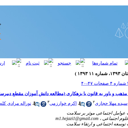
مذهب و باور به قانون با بزهکاری (مطالعه دانش آموزان مقطع دبیرس
۳
۲
سیده مهلا حجازی
،
اکرم خوارزمی
،
نوراله مرادی کله 
m1.hejazi1@gmail.com