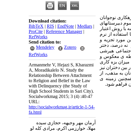
هکاری نوجوانان
Download citation:
م دبیرستانهای
BibTeX
|
RIS
|
EndNote
|
Medlars
|
 با روش اعتبار
ProCite
|
Reference Manager
|
 استفاده از نرم
RefWorks
 مورد تجزیه و
Send citation to:
نه درصد، دختر
Mendeley
Zotero
 اجتماعی هیرشی
RefWorks
ابطه ی معکوس و
 میزان بزه کاری
Armanmehr V, Hejazi S, Kharazmi
 بین دختران نیز
A, Moradikalelo N. Study the
ان به مذهب، از
Relationship Between Attachment
همچنین زمینه ی
to Religion and Belief in the Law
ن فراهم شود.
with Delinquency (the Study of
High School Students in Sari City).
Socialworkmag 2015; 3 (4) :40-47
URL:
http://socialworkmag.ir/article-1-54-
fa.html
آرمان مهر وجیهه، حجازی سیده
مهلا، خوارزمی اکرم، مرادی کله لو