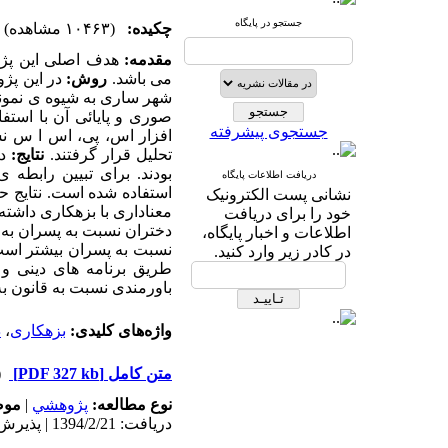
جستجو در پایگاه
چکیده:
(۱۰۴۶۳ مشاهده)
مقدمه:
هدف اصلی این پژوه
می باشد.
روش:
در این پژ
شهر ساری به شیوه ی نمونه
صوری و پایائی آن با استفا
جستجوی پیشرفته
افزار اس، پی، اس ا س نس
تحلیل قرار گرفتند.
نتایج:
د
بودند. برای تبیین رابطه 
دریافت اطلاعات پایگاه
استفاده شده است. نتایج ح
نشانی پست الکترونیک
معناداری با بزهکاری داشته
خود را برای دریافت
دختران نسبت به پسران به ط
اطلاعات و اخبار پایگاه،
نسبت به پسران بیشتر اس
در کادر زیر وارد کنید.
طریق برنامه های دینی و 
باورمندی نسبت به قانون به
واژه‌های کلیدی:
بزهکاری
،
د
متن کامل
[PDF 327 kb]
(۳۳
نوع مطالعه:
پژوهشي
|
موض
دریافت: 1394/2/21 | پذیرش: 1394/6/13 | انتشار: 1394/6/13