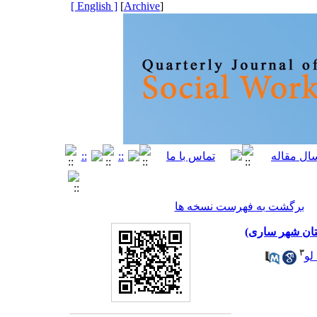
[ English ]
]
Archive
[
برگشت به فهرست نسخه ها
تان شهر ساری)
۳
لو