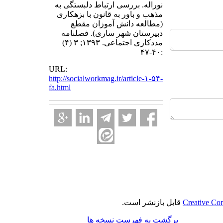
نوراله. بررسی ارتباط دلبستگی به
مذهب و باور به قانون با بزهکاری
(مطالعه دانش آموزان مقطع
دبیرستان شهر ساری). فصلنامه
مددکاری اجتماعی. ۱۳۹۳; ۳ (۴)
:۴۰-۴۷
URL:
http://socialworkmag.ir/article-۱-۵۴-
fa.html
Creative Co
قابل بازنشر است.
برگشت به فهرست نسخه ها