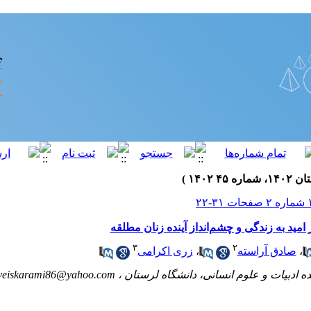
امید به زندگی و چشم‌انداز آینده زنان مطلقه
۳
۲
،
صادق آراسته
،
زری اکرامی
veiskarami86@yahoo.com