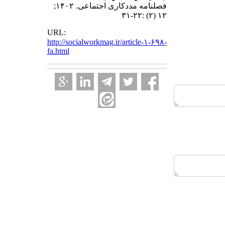
فصلنامه مددکاری اجتماعی. ۱۴۰۲;
۱۲ (۲) :۲۲-۳۱
URL:
http://socialworkmag.ir/article-۱-۶۹۸-
fa.html