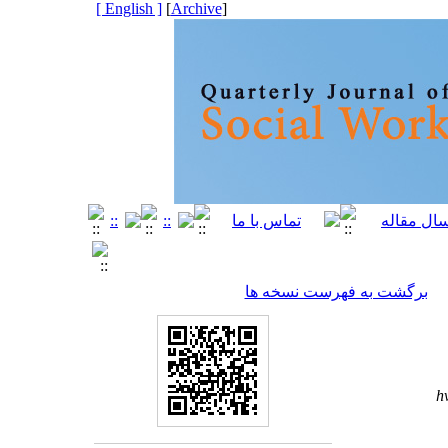
[ English ]
]
Archive
[
برگشت به فهرست نسخه ها
h