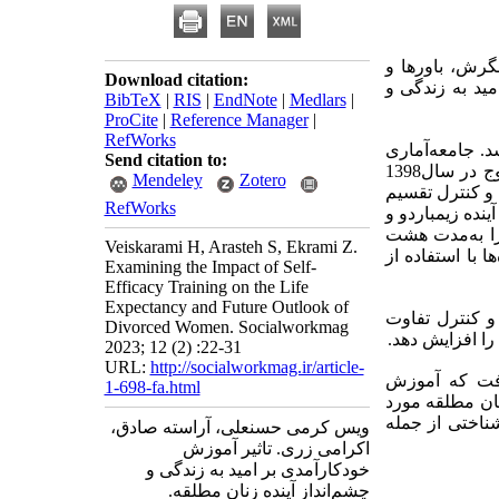
گرش، باورها و
Download citation:
ید به زندگی و
BibTeX
|
RIS
|
EndNote
|
Medlars
|
ProCite
|
Reference Manager
|
RefWorks
د. جامعه‌آماری
Send citation to:
پژوهش را تمامی زنان مطلقه بیست تا چهل ساله تحت حمایت کمیته امداد ساکن در شهر یاسوج در سال1398
Mendeley
Zotero
 و کنترل تقسیم
RefWorks
 به زندگی اسنایدر و همکاران1991 و چشم‌انداز آینده زیمباردو و
 را به‌مدت هشت
Veiskarami H, Arasteh S, Ekrami Z.
 با استفاده از
Examining the Impact of Self-
Efficacy Training on the Life
Expectancy and Future Outlook of
 و کنترل تفاوت
Divorced Women. Socialworkmag
را افزایش دهد.
2023; 12 (2) :22-31
URL:
http://socialworkmag.ir/article-
رفت که آموزش
1-698-fa.html
نان مطلقه مورد
شناختی از جمله
ویس کرمی حسنعلی، آراسته صادق،
اکرامی زری. تاثیر آموزش
خودکارآمدی بر امید به زندگی و
چشم‌انداز آینده زنان مطلقه.