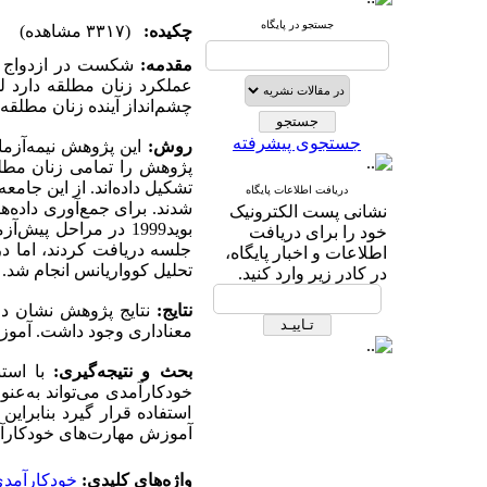
جستجو در پایگاه
چکیده:
(۳۳۱۷ مشاهده)
مقدمه:
شکست در ازدواج و م
عملکرد زنان مطلقه دارد 
چشم‌انداز آینده زنان مطلقه 
جستجوی پیشرفته
روش:
این پژوهش نیمه‌آزما
تشکیل داده‌اند. از این جام
دریافت اطلاعات پایگاه
نشانی پست الکترونیک
بوید1999 در مراحل 
خود را برای دریافت
جلسه دریافت کردند، اما در 
اطلاعات و اخبار پایگاه،
تحلیل کوواریانس انجام شد.
در کادر زیر وارد کنید.
نتایج:
نتایج پژوهش نشان داد
معناداری وجود داشت. آموزش
بحث و نتیجه‌گیری:
با استن
خودکارآمدی می‌تواند به‌عنو
استفاده قرار گیرد بنابرای
آموزش مهارت‌های خودکارآمد
واژه‌های کلیدی:
خودکارآمد