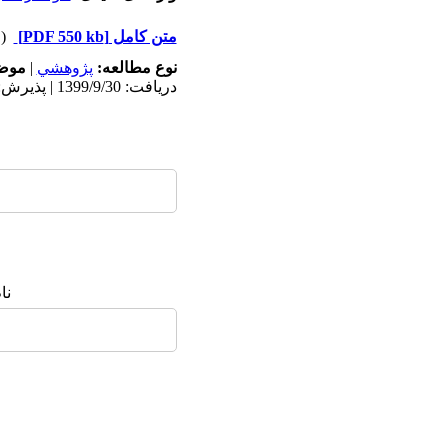
متن کامل
[PDF 550 kb]
(۱۴۸۴ دریافت)
نوع مطالعه:
پژوهشي
|
موضو
دریافت: 1399/9/30 | پذیرش: 1402/6/31 | انتشار: 1402/6/31
نا