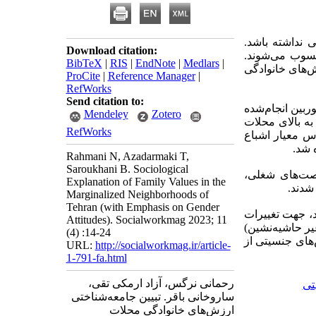
 نداشته باشد.
Download citation:
سوب می‌شوند.
BibTeX
|
RIS
|
EndNote
|
Medlars
|
‌های خانوادگی
ProCite
|
Reference Manager
|
RefWorks
Send citation to:
ربین انجام‌شده
Mendeley
Zotero
به بالای محلات
RefWorks
س معیار اشباع
 شد.
Rahmani N, Azadarmaki T,
Saroukhani B. Sociological
صت‌های شغلی،
Explanation of Family Values in the
شدند.
Marginalized Neighborhoods of
Tehran (with Emphasis on Gender
د، جهت تغییرات
Attitudes). Socialworkmag 2023; 11
یر حاشیه‌نشین)
(4) :14-24
های جنسیتی از
URL:
http://socialworkmag.ir/article-
1-791-fa.html
رحمانی نرگس، آزاد ارمکی تقی،
تی
ساروخانی باقر. تبیین جامعه‌شناختی
ارزش‌های خانوادگی محلات