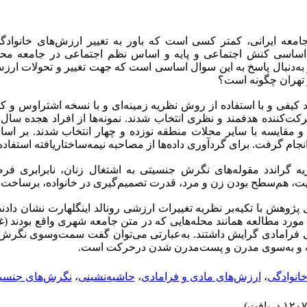
معه ایرانی، کمتر کسی است که باور به تغییر ارزش‌های خانوادگی
اساسی کنش اجتماعی و پایه و اساس نظم اجتماعی در جامعه مح
ه‌دنبال پاسخ به این سوال اساسی است که جهت تغییر و تحولات ارزش
 تهران چگونه است؟
 کیفی و با استفاده از روش نظریه زمینه‌ای و با نسخه اشتراوس و کو
کت‌کننده هدفمند و نظری انتخاب شدند. نمونه‌ها از افراد هجده سال 
 مقایسه با سایر محلات منطقه نوزده و چهار انتخاب شدند. بر اسا
م گرفت. برای گردآوری داده‌ها از مصاحبه نیمه‌ساختاریافته استفاده
گراندد مقوله‌های نگرش جنسیتی به اشتغال زنان، نابرابری فر
، هم‌سطح بودن زن و مرد، قدرت تصمیم‌گیری در خانواده، برساخت 
 پژوهش با تکیه‌بر نظریه تغییرات ارزشی رونالد اینگلهارت نشان دادن
ورد مطالعه همانند محله‌هایی که در متن جامعه شهری واقع بودند (غ
فرامادی گرایش داشتند. به‌عبارتی می‌توان گفت سمت‌وسوی نگرش‌
ته و به‌سوی مدرن و پست‌مدرن شدن درحرکت است.
انوادگی
،
ارزش‌های مادی و فرامادی
،
حاشیه‌نشینی
،
نگرش‌های جنسی