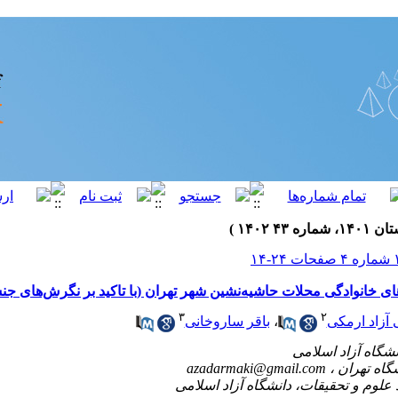
ای خانوادگی محلات حاشیه‌نشین شهر تهران (با تاکید بر نگرش‌های جن
۳
۲
 آزاد ارمکی
،
باقر ساروخانی
azadarmaki@gmail.com