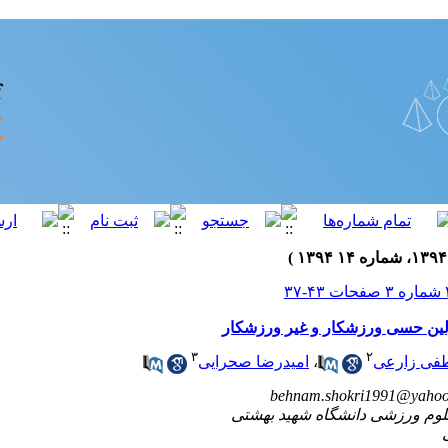
ین حسی ورزشکار و غیر ورزشکار
۳
۲
ی زارعی
،
امیدرضا صحرایی
behnam.shokri1991@yaho