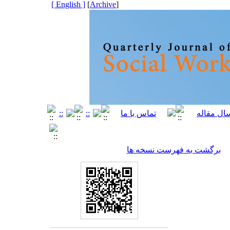
[ English ]
]
Archive
[
برگشت به فهرست نسخه ها