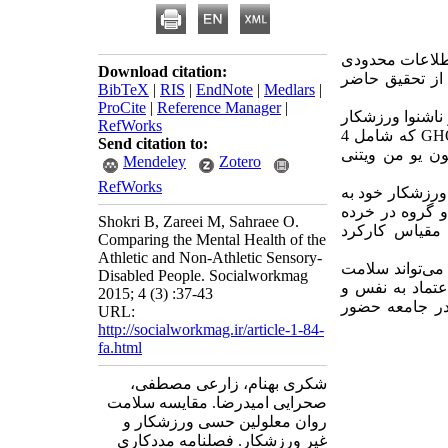
اطلاعات محدودی
Download citation:
از تحقیق حاضر
BibTeX
|
RIS
|
EndNote
|
Medlars
|
ProCite
|
Reference Manager
|
هران 30 نفر نابینای ورزشکار، 30 نفر نابینای غیر ورزشکار، 30 نفر ناشنوا ورزشکار
RefWorks
و 30 نفر ناشنوای غیرورزشکاربا روش نمونه‌گیری در دسترس انتخاب شدند. از پرسشنامه GHQ-28 که شامل 4
Send citation to:
ن یو من ویتنی
Mendeley
Zotero
RefWorks
ورزشکار خود به
معناداری بین دو گروه در خرده
Shokri B, Zareei M, Sahraee O.
مقیاس کارکرد
Comparing the Mental Health of the
Athletic and Non-Athletic Sensory-
می‌تواند سلامت
Disabled People. Socialworkmag
عتماد به نفس و
2015; 4 (3) :37-43
در جامعه حضور
URL:
http://socialworkmag.ir/article-1-84-
fa.html
شکری بهنام، زارعی مصطفی،
صحرایی امیدرضا. مقایسه سلامت
روان معلولین حسی ورزشکار و
غیر ورزشکار. فصلنامه مددکاری