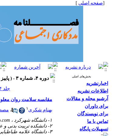
[
صفحه اصلی
]
بخش‌های اصلی
دوره ۴، شماره ۳ - ( پاییز ۱۳۹۴، شماره ۱۴ ۱۳۹۴ )
اخبارنشریه
جلد ۴ شماره ۳ صفحات ۴۳-۳۷
اطلاعات نشریه
آرشیو مجله و مقالات
مقایسه سلامت روان معلول
برای داوران
۱
بهنام شکری
،
مصطف
برای نویسندگان
۱- دانشگاه شهرکرد ،
o.com
تماس با ما
۲- دانشکده تربیت بدنی و علوم ورزشی دانشگاه شهید بهشتی
تسهیلات پایگاه
۳- دانشگاه علامه طباطبایی