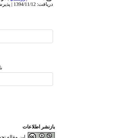
دریافت: 1394/11/12 | پذیرش: 1395/3/23 | انتشار: 1395/7/8
ن
بازنشر اطلاعات
این مقاله ت