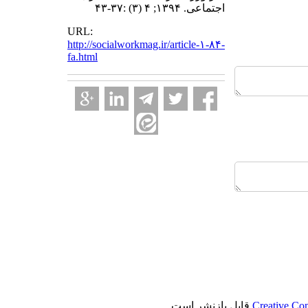
اجتماعی. ۱۳۹۴; ۴ (۳) :۳۷-۴۳
URL:
http://socialworkmag.ir/article-۱-۸۴-
fa.html
Creative Co
قابل بازنشر است.