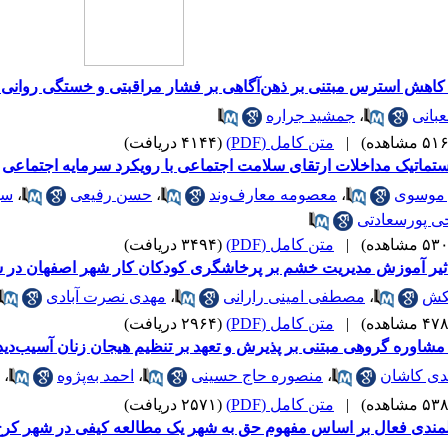
کاهش استرس مبتنی بر ذهن‌آگاهی بر فشار مراقبتی و خستگی روانی م
بانی
،
جمشید جراره
|
متن کامل (PDF)
(۴۱۴۴ دریافت)
تماتیک مداخلات ارتقای سلامت اجتماعی با رویکرد سرمایه اجتماعی
 موسوی
،
معصومه معارفوند
،
حسن رفیعی
،
سهی
حی پورسعادتی
|
متن کامل (PDF)
(۳۴۹۴ دریافت)
یر آموزش مدیریت خشم بر پرخاشگری کودکان کار شهر اصفهان در سال 
نکش
،
مصطفی امینی رارانی
،
مهدی نصرت آبادی
|
متن کامل (PDF)
(۲۹۶۴ دریافت)
شاوره گروهی مبتنی بر پذیرش و تعهد بر تنظیم هیجان زنان آسیب‌دید
ی کاشان
،
منصوره حاج حسینی
،
احمد بهپژوه
،
|
متن کامل (PDF)
(۲۵۷۱ دریافت)
لمندی فعال بر اساس مفهوم حق به شهر یک مطالعه کیفی در شهر کر