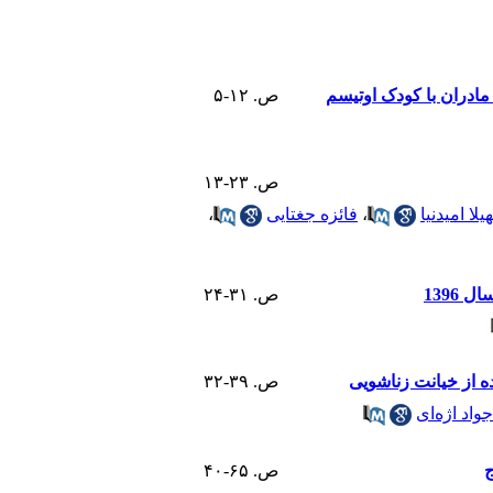
ادران با کودک اوتیسم
ص. ۱۲-۵
ص. ۲۳-۱۳
لا امیدنیا
،
فائزه جغتایی
،
1396
ص. ۳۱-۲۴
ه از خیانت زناشویی
ص. ۳۹-۳۲
جواد اژهای
ج
ص. ۶۵-۴۰