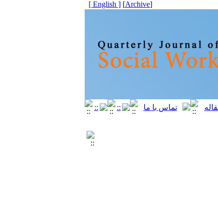
[ English ]
]
Archive
[