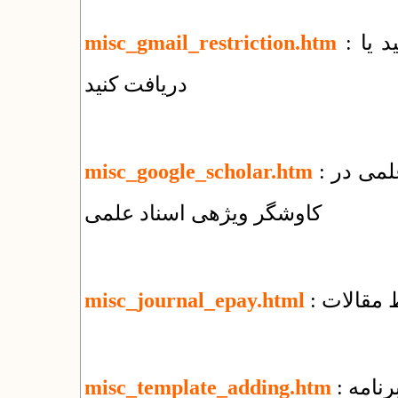
: چه فایل‌هایی را با جی‌میل نمی‌توانید بفرستید یا
misc_gmail_restriction.htm
دریافت کنید
: نحوه ثبت مقالات منتشر شده در پایگاههای علمی در
misc_google_scholar.htm
کاوشگر ویژهی اسناد علمی
 مقالات
misc_journal_epay.html
رنامه
misc_template_adding.htm