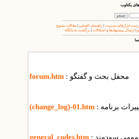
های یکتاوب
ست ابزارهای مدیریت
|
راهنمای الفبایی
|
مقالات متنوع
و
|
ارسال پیشنهادها و اشکالات
|
برگشت به پایگاه
ما
: محفل بحث و گفتگو
forum.htm
یرات برنامه
(change_log)-01.htm
عمومی سودمند
general_codes.htm