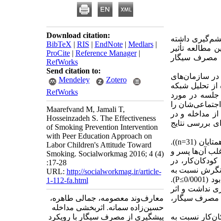
Download citation:
شم‌گیری داشته
BibTeX
|
RIS
|
EndNote
|
Medlars
|
 مطالعه تأثیر
ProCite
|
Reference Manager
|
به مصرف سیگار
RefWorks
Send citation to:
 در سازمان‌های
Mendeley
Zotero
 از تحلیل شبکه
RefWorks
ماعی، ستاره‌های شبکه‌های شرکت‌کنندگان شناسایی شدند و به‌عنوان آموزشگر همتا در 8 جلسه در مورد
جتماعی‌شان را
Maarefvand M, Jamali T,
ز مداخله و در
Hosseinzadeh S. The Effectiveness
ه‌های تکراری برای بررسی نتایج
of Smoking Prevention Intervention
with Peer Education Approach on
چهل و یک کودک‌کار در این پژوهش شرکت‌کردند (گروه آموزشگران همتا (n=10) و گروه همتایان (n=31)).
Labor Children's Attitude Toward
15/سال و در گروه همتایان 14/33سال بود و اغلب آن‌ها پسر و
Smoking. Socialworkmag 2016; 4 (4)
ودکان‌کار، در
:17-28
 همچنین نمره بعد عاطفی نگرش نسبت به
URL:
http://socialworkmag.ir/article-
مصرف سیگار در میان کودکان‌کار، در مقایسه با قبل از مداخله به طور معناداری منفی شده بود (P≤0/0001).
1-112-fa.html
ی نداشت و اثر
ه مصرف سیگار،
معارف‌وند معصومه، جمالی طاهره،
حسین‌زاده سمانه. اثربخشی مداخله
ن‌کار نسبت به
پیشگیری از مصرف سیگار با رویکرد