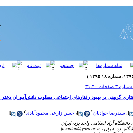
تاری گروهی بر بهبود رفتارهای اجتماعی مطلوب دانش‌آموزان دخت
۳
۲
،
سیدرضا جوادیان
،
حسن زارعی محمودآبادی
javadian@yazd.ac.ir