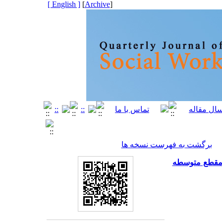
[ English ]
]
Archive
[
برگشت به فهرست نسخه ها
ر مقطع متوسطه