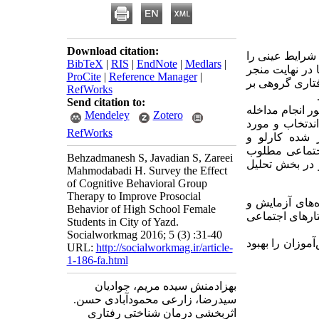
Download citation:
شرایط عینی را
BibTeX
|
RIS
|
EndNote
|
Medlars
|
 در نهایت منجر
ProCite
|
Reference Manager
|
تاری گروهی بر
RefWorks
.
Send citation to:
ر انجام مداخله
Mendeley
Zotero
دتخاب ‌و مورد
RefWorks
 شده کارلو و
 اجتماعی مطلوب
Behzadmanesh S, Javadian S, Zareei
و در بخش تحلیل
Mahmodabadi H. Survey the Effect
of Cognitive Behavioral Group
Therapy to Improve Prosocial
ه‌های آزمایش و
Behavior of High School Female
ارهای اجتماعی
Students in City of Yazd.
Socialworkmag 2016; 5 (3) :31-40
وزان را بهبود
URL:
http://socialworkmag.ir/article-
1-186-fa.html
بهزادمنش سیده مریم، جوادیان
سیدرضا، زارعی محمودآبادی حسن.
اثربخشی درمان شناختی رفتاری