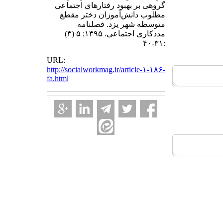
گروهی بر بهبود رفتارهای اجتماعی
مطلوب دانش‌آموزان دختر مقطع
متوسطه شهر یزد. فصلنامه
مددکاری اجتماعی. ۱۳۹۵; ۵ (۳)
:۳۱-۴۰
URL:
http://socialworkmag.ir/article-۱-۱۸۶-
fa.html