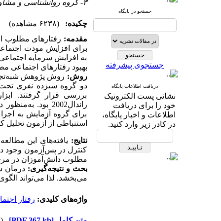
۳- گروه روانشناسی و مشاوره، دانشگاه یزد، ایران
جستجو در پایگاه
چکیده:
(۶۲۳۸ مشاهده)
مقدمه:
رفتارهای مطلوب اجت
برای افزایش مودت اجتماعی 
به افزایش سرمایه اجتماعی
جستجوی پیشرفته
بهبود رفتارهای اجتماعی م
روش:
روش پژوهش شبه‌تجربی
دو گروه سیزده نفری تحت ع
دریافت اطلاعات پایگاه
بررسی قرار گرفتند. ابزا
نشانی پست الکترونیک
راندال2002 بود. 
خود را برای دریافت
برای گروه آزمایش به اجرا 
اطلاعات و اخبار پایگاه،
استنباطی از آزمون تحلیل کو
در کادر زیر وارد کنید.
نتایج:
یافته‌های این مطالعه
کنترل در پس‌آزمون وجود دا
مطلوب دانش‌آموزان در مر
بحث و نتیجه‌گیری:
درمان ش
می‌بخشد. لذا می‌تواند الگوی
واژه‌های کلیدی:
رفتار اجتم
متن کامل
[PDF 367 kb]
(۴۰۷۳ دریافت)