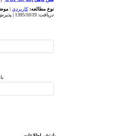
نوع مطالعه:
كاربردي
|
موضو
دریافت: 1395/10/19 | پذیرش: 1395/11/17 | انتشار: 1396/1/27
نا
بازنشر اطلاعات