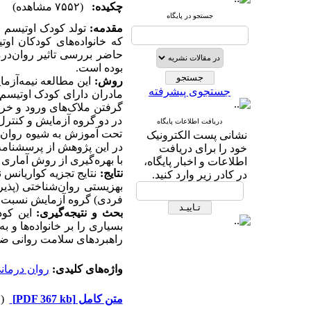
چکیده:
(۷۵۵۲ مشاهده)
جستجو در پایگاه
مقدمه:
تولد کودک اوتیسم ض
که خانواده‌های کودکان ا
حاضر بررسی تاثیر روان‌درم
بوده است.
روش:
این مطالعه نیمه‌آزما
جستجوی پیشرفته
گرفتن ملاک‌های ورود و خر
در دو گروه آزمایش و کنتر
دریافت اطلاعات پایگاه
تحت آموزش به شیوه روان‌در
نشانی پست الکترونیک
در این پژوهش از پرسشنامه 
خود را برای دریافت
با بهره‌گیری از روش آماری
اطلاعات و اخبار پایگاه،
نتایج:
نتایج تجزیه کواریانس
در کادر زیر وارد کنید.
بهزیستی روان‌شناختی (پذی
فردی) گروه آزمایش نسبت به 
بحث و نتیجه‌گیری:
این کود
بسیاری را بر خانواده‌ها و 
راهبردهای سلامت روانی ضر
واژه‌های کلیدی:
روان درمان
متن کامل
[PDF 367 kb]
(۳۸۲۲ دریافت)