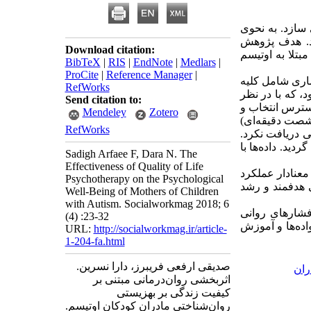
 سازد. به نحوی
د. هدف پژوهش
Download citation:
بتلا به اوتیسم
BibTeX
|
RIS
|
EndNote
|
Medlars
|
ProCite
|
Reference Manager
|
ماری شامل کلیه
RefWorks
ی کودک اوتیسم مراجعه‌کننده به مرکز اوتیسم شهرستان کاشان در پاییز سال 1395 بود، که با در نظر
Send citation to:
سترس انتخاب و
Mendeley
Zotero
شصت دقیقه‌ای)
RefWorks
 دریافت نکرد.
ید. داده‌ها با
Sadigh Arfaee F, Dara N. The
Effectiveness of Quality of Life
معنادار عملکرد
Psychotherapy on the Psychological
 هدفمند و رشد
Well-Being of Mothers of Children
with Autism. Socialworkmag 2018; 6
 فشارهای روانی
(4) :23-32
واده‌ها و آموزش
URL:
http://socialworkmag.ir/article-
1-204-fa.html
صدیقی ارفعی فریبرز، دارا نسرین.
ران
اثربخشی روان‌درمانی مبتنی بر
کیفیت زندگی بر بهزیستی
روان‌شناختی مادران کودکان اوتیسم.