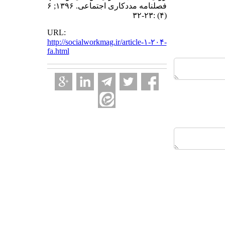
فصلنامه مددکاری اجتماعی. ۱۳۹۶; ۶
(۴) :۲۳-۳۲
URL:
http://socialworkmag.ir/article-۱-۲۰۴-
fa.html