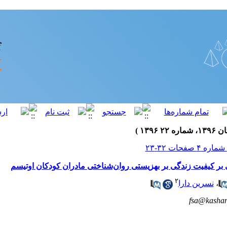
 بر کیفیت زندگی بر بهزیستی روان‌شناختی مادران کودکان اوتیسم
۲
،
نسرین دارا
fsa@kashan