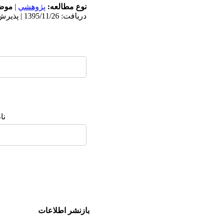
نوع مطالعه:
پژوهشي
|
موضو
دریافت: 1395/11/26 | پذیرش: 1397/3/24 | انتشار: 1397/4/31
نا
بازنشر اطلاعات