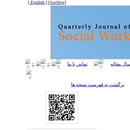
[ English ]
]
Archive
[
برگشت به فهرست نسخه ها