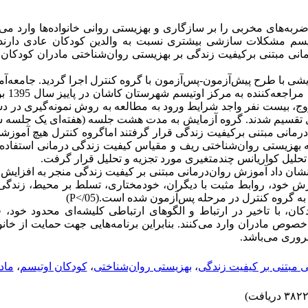
ربه‌های مخربی را بر سازگاری و بهزیستی روانی خانواده‌ها وارد می
وتیسم مشکلات سازشی بیشتری نسبت به والدین کودکان عادی دارن
انی مبتنی برکیفیت زندگی بر بهزیستی روان‌شناختی مادران کودکان م
یشی با طرح پیش‌آزمون-پس‌آزمون با گروه کنترل اجرا گردید. جامعه‌‌آ
مادران دارا
وج، بیست نفر واجد شرایط ورود به مطالعه به روش نمونه‌گیری در د
ل تقسیم شدند. گروه آزمایش به مدت هشت جلسه (هفته‌ای یک جلسه‌ 
مانی مبتنی برکیفیت زندگی قرار گرفتند اماگروه کنترل هیچ آموزشی
بهزیستی روان‌شناختی ریف و مقیاس کیفیت زندگی درمانی استفاده گرد
 تحلیل کواریانس چندمتغیری مورد تجزیه و تحلیل قرار گرفت.
 نشان داد آموزش روان‌درمانی مبتنی بر کیفیت زندگی منجر به افزایش 
رش خود، روابط مثبت با دیگران، خودمختاری، تسلط بر محیط، زندگی
گروه کنترل در مرحله پس‌آزمون شده است.(05/>P)
کان، با تاخیر در ارتباط و الگوهای ارتباطی کلیشه‌ای محدود خود،
به‌خصوص مادران وارد می‌کنند. بنابراین برنامه‌هایی جهت حمایت از خان
وری می‌باشد.
ی مبتنی بر کیفیت زندگی
،
بهزیستی روان‌شناختی
،
کودکان اوتیسم
،
ماد