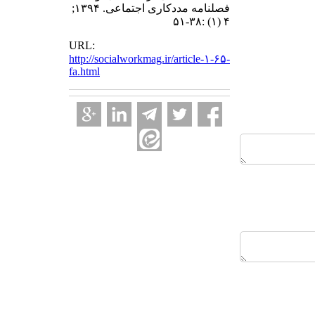
فصلنامه مددکاری اجتماعی. ۱۳۹۴;
۴ (۱) :۳۸-۵۱
URL:
http://socialworkmag.ir/article-۱-۶۵-
fa.html