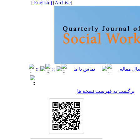
[ English ]
]
Archive
[
برگشت به فهرست نسخه ها