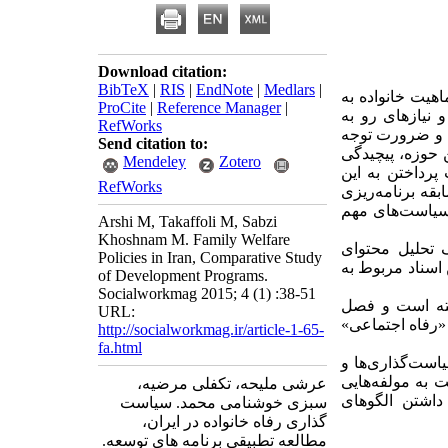
Download citation:
BibTeX
|
RIS
|
EndNote
|
Medlars
|
هیت خانواده به
ProCite
|
Reference Manager
|
 نیازهای رو به
RefWorks
یت و ضرورت توجه
Send citation to:
 حوزه، پیچیدگی
Mendeley
Zotero
پرداختن به این
RefWorks
بقه برنامه‌ریزی
سیاست‌های مهم
Arshi M, Takaffoli M, Sabzi
Khoshnam M. Family Welfare
 تحلیل محتوای
Policies in Iran, Comparative Study
‌اند. این اسناد مربوط به
of Development Programs.
Socialworkmag 2015; 4 (1) :38-51
داشته است و فصل
URL:
 «رفاه اجتماعی»
http://socialworkmag.ir/article-1-65-
fa.html
است‌گذاری‌ها و
ت به مولفه‌هایی
عرشی ملیحه، تکفلی مرضیه،
داشتن الگوهای
سبزی خوشنامی محمد. سیاست
گذاری رفاه خانواده در ایران،
مطالعه تطبیقی برنامه های توسعه.