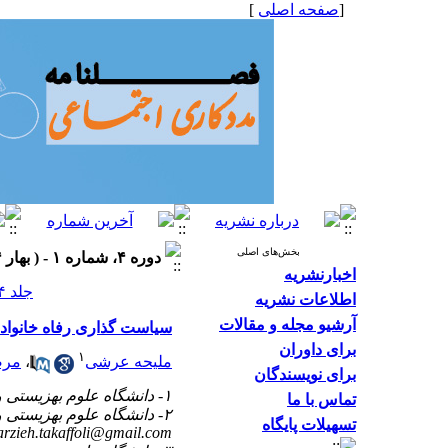
[
صفحه اصلی
]
بخش‌های اصلی
دوره ۴، شماره ۱ - ( بهار ۱۳۹۴، شماره ۱۲ ۱۳۹۴ )
اخبارنشریه
جلد ۴ شماره ۱ صفحات ۵۱-۳۸
اطلاعات نشریه
آرشیو مجله و مقالات
سیاست گذاری رفاه خانواده
برای داوران
۱
ملیحه عرشی
،
مرض
برای نویسندگان
۱- دانشگاه علوم بهزیستی و توانبخشی تهران، اوین، بلوار دانشجو، بن بست کودکیار، کد پستی:
تماس با ما
۲- دانشگاه علوم بهزیستی و توانبخشی. تهران، اوین، بلوار دانشجو، بن بست کودکیار ،
تسهیلات پایگاه
rzieh.takaffoli@gmail.com