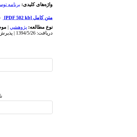
واژه‌های کلیدی:
برنامه توس
متن کامل
[PDF 502 kb]
(۳۷
نوع مطالعه:
پژوهشي
|
موض
دریافت: 1394/5/26 | پذیرش: 1394/7/27 | انتشار: 1394/9/14
ن