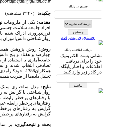
poorlafmejani@guilan.ac.ir
جستجو در پایگاه
چکیده:
(۳۲۴۰ مشاهده)
مقدمه:
یکی از ملزومات نها
افراد جامعه سلامت جسمی 
فرزندپروری ادراک شده ب
جستجوی پیشرفته
روان‌شناختی دانش‌آموزان ب
روش:
روش پژوهش همبستگی
دریافت اطلاعات پایگاه
چهارصد و هفتاد و پنج دا
نشانی پست الکترونیک
جامعه‌آماری با استفاده ا
خود را برای دریافت
اطلاعات و اخبار پایگاه،
در کادر زیر وارد کنید.
تحلیل داده‌ها از ضریب هم
نتایج:
مدل ساختاری سبک‌ه
روان‌شناختی با گرایش به 
با رفتارهای پرخطر رابطه 
رفتارهای پرخطر رابطه غیر
گرایش به رفتارهای پرخطر 
گرایش به رفتارهای پرخطر را
بحث و نتیجه‌گیری:
بر اساس