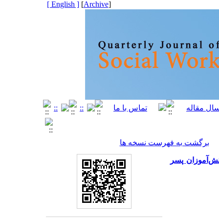
[ English ]
]
Archive
[
برگشت به فهرست نسخه ها
نش‌آموزان پسر