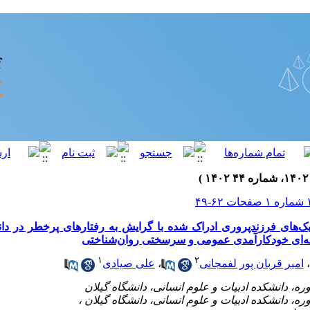
‌های فرزندپروری ادراک شده با گرایش به رفتارهای پرخطر در دا
‌ای خودکارآمدی عمومی و سرسختی روان‌شناختی
۱
۲
،
امیر قربان پور لفمجانی
،
علی صیادی