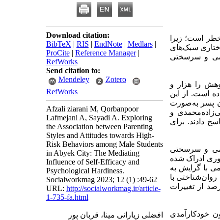
Download citation:
خطر است؛ زیرا
BibTeX
|
RIS
|
EndNote
|
Medlars
|
ختاری سبک‌های
ProCite
|
Reference Manager
|
ومی و سرسختی
RefWorks
Send citation to:
Mendeley
Zotero
هش را هزار و
RefWorks
ه است. از این
ن پسر به‌صورت
Afzali ziarani M, Qorbanpoor
رپذیری نوجوانان ایرانی‌زاده‌محمدی و
Lafmejani A, Sayadi A. Exploring
ان1386، خودکارآمدی عمومی شرر و همکاران1982 و سرسختی روان‌شناختی اهواز1377پاسخ دادند. برای
the Association between Parenting
Styles and Attitudes towards High-
Risk Behaviors among Male Students
ومی و سرسختی
in Abyek City: The Mediating
وری ادراک شده
Influence of Self-Efficacy and
ی با گرایش به
Psychological Hardiness.
وان‌شناختی با
Socialworkmag 2023; 12 (1) :49-62
صد از تغییرات
URL:
http://socialworkmag.ir/article-
1-735-fa.html
ن خودکارآمدی
افضلی زیارانی مینا، قربان پور