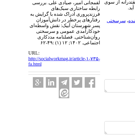
تدرانه از سوی
لفمجانی امیر، صیادی علی. بررسی
ید.
رابطه ساختاری سبک‌های
فرزندپروری ادراک شده با گرایش به
رفتارهای پرخطر در دانش‌آموزان
ده
،
سرسختی
پسر شهرستان آبیک: نقش واسطه‌ای
خودکارآمدی عمومی و سرسختی
روان‌شناختی. فصلنامه مددکاری
اجتماعی. ۱۴۰۲; ۱۲ (۱) :۴۹-۶۲
URL:
http://socialworkmag.ir/article-۱-۷۳۵-
fa.html