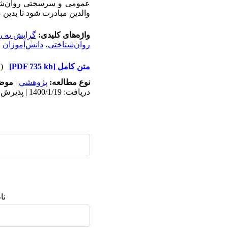
عمومی و سرسختی روان‌شناخ
والدین مبادرت شود تا بدین
واژه‌های کلیدی:
گرایش به ر
روان‌شناختی
،
دانش‌آموزان
متن کامل
[PDF 735 kb]
(۱۷۲۶ دریافت)
نوع مطالعه:
پژوهشي
|
موضو
دریافت: 1400/1/19 | پذیرش: 1402/9/10 | انتشار: 1402/3/31
نا