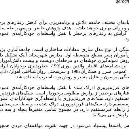
qorban
د‌های مختلف جامعه، تلاش و برنامه‌ریزی برای کاهش رفتارهای پر
و روانی بهتری خواهند داشت. هدف پژوهش حاضر بررسی رابطه‌ سا
ا گرایش به رفتارهای پرخطر با نقش واسطه‌ای خودکارآمدی عم
ود.
 از نوع مدل سازی معادلات ساختاری است. جامعه‌آماری پژو
نش‌آموزان پسر مقطع متوسطه اول مدارس شهرستان آبیک تشکیل داد
ز روش نمونه‌گیری خوشه‌ای دو مرحله‌ای دویست و بیست دانش‌آموزا
تصادفی انتخاب شدند و به پرسشنامه‌های اقتدار والدین بوری1991، خط
همکار
بستگی پیرسون و تحلیل مسیر و روش بوت استرپ استفاده شد.
ای فرزندپروری ادراک شده با نقش واسطه‌ای خودکارآمدی عم
رفتارهای پرخطر از برازش مطلوبی برخوردار است. سبک‌های فرزندپر
مستقیم دارد. سبک‌های فرزندپروری با واسطه‌گری خودکارآمدی عموم
مستقیم دارد. سبک‌های فرزندپروری ادراک شده به واسطه سرسختی ر
رابطه غیرمستقیم دارد. در مجموع تمامی متغیرها پنجاه و سه در
 پیش‌بینی می‌کنند.
 یافته‌ها پیشنهاد می‌شود در جهت تقویت مولفه‌های فردی همچو