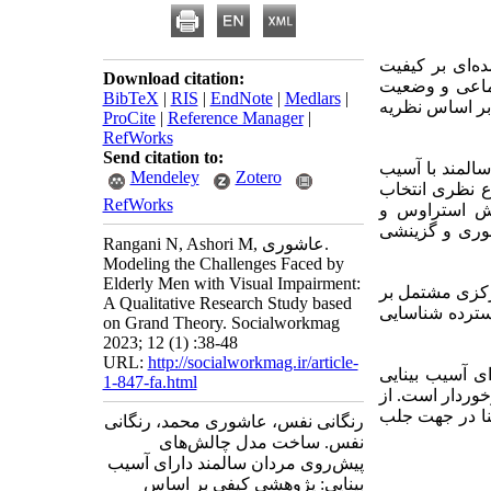
ه‌ای بر کیفیت
Download citation:
تماعی و وضعیت
BibTeX
|
RIS
|
EndNote
|
Medlars
|
بر اساس نظریه
ProCite
|
Reference Manager
|
RefWorks
Send citation to:
المند با آسیب
Mendeley
Zotero
ع نظری انتخاب
RefWorks
روش استراوس و
 محوری و گزینشی
Rangani N, Ashori M, عاشوری.
Modeling the Challenges Faced by
Elderly Men with Visual Impairment:
 مرکزی مشتمل بر
A Qualitative Research Study based
سترده شناسایی
on Grand Theory. Socialworkmag
2023; 12 (1) :38-48
URL:
http://socialworkmag.ir/article-
ی آسیب بینایی
1-847-fa.html
خوردار است. از
ینا در جهت جلب
رنگانی نفس، عاشوری محمد، رنگانی
نفس. ساخت مدل چالش‌های
پیش‌روی مردان سالمند دارای آسیب
بینایی: پژوهشی کیفی بر اساس