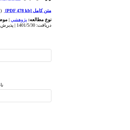
متن کامل
[PDF 478 kb]
(۱۲۶۳ دریافت)
نوع مطالعه:
پژوهشي
|
موضو
دریافت: 1401/5/30 | پذیرش: 1402/3/31 | انتشار: 1402/3/31
نا