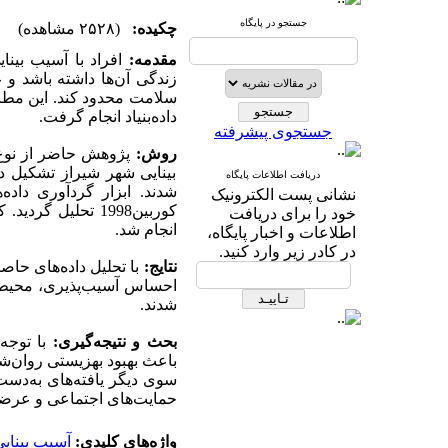
جستجو در پایگاه
چکیده:
(۲۵۲۸ مشاهده)
مقدمه:
افراد با آسیب بینا
زندگی آن‌ها داشته باشد و
سلامت محدود کند. این مطا
داده‌بنیاد انجام گرفت.
جستجوی پیشرفته
روش:
پژوهش حاضر از نوع م
بینایی شهر شیراز تشکیل دا
دریافت اطلاعات پایگاه
شدند. ابزار گردآوری داده
نشانی پست الکترونیک
کوربین1998 تحلیل
خود را برای دریافت
انجام شد.
اطلاعات و اخبار پایگاه،
در کادر زیر وارد کنید.
نتایج:
با تحلیل داده‌های حاص
احساس آسیب‌پذیری، محیط‌ه
شدند.
بحث و نتیجه‌گیری:
با توجه
باعث بهبود بهزیستی روان‌شن
سوی دیگر یافته‌های به‌دست
حمایت‌های اجتماعی و عرضه
واژه‌های کلیدی:
آسیب بینای