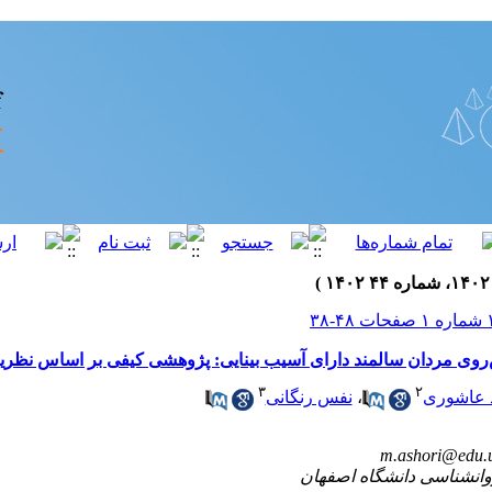
 مردان سالمند دارای آسیب بینایی: پژوهشی کیفی بر اساس نظریه دا
۳
۲
 عاشوری
،
نفس رنگانی
m.ashori@edu.ui