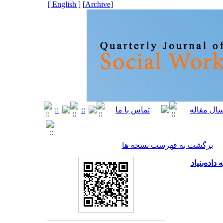
[ English ]
]
Archive
[
برگشت به فهرست نسخه ها
ده‌بنیاد