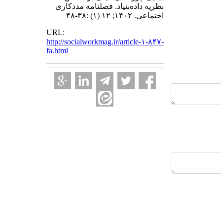
نظریه داده‌بنیاد. فصلنامه مددکاری
اجتماعی. ۱۴۰۲; ۱۲ (۱) :۳۸-۴۸
URL:
http://socialworkmag.ir/article-۱-۸۴۷-
fa.html