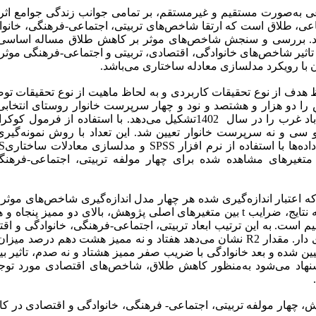
عی به‌صورت مستقیم و غیرمستقم، بر تمامی جوانب زندگی جوامع اثر
اعی، طلاق است که ارتقا شاخص‌های تربیتی، اجتماعی-فرهنگی، خانوا
د. بررسی و سنجش شاخص‌های موثر بر کاهش طلاق مساله اساس
 تاثیر شاخص‌های خانوادگی، اقتصادی، تربیتی و اجتماعی-فرهنگی موث
ن با رویکرد مدلسازی معادله‌ ساختاری می‌باشد.
هدف از نوع تحقیقات کاربردی و به لحاظ ماهیت از نوع تحقیقات ت
ا دو هزار و هشتصد و نود و چهار سرپرست خانوار روستای انتخاب
جنوبی در شهرستان اسلام‌آباد غرب را در سال 1402تشکیل می‌دهد. با استفاده از 
سی و نه سرپرست خانوار تعیین شد. این تعداد با روش نمونه‌گیر
تغیرهای مشاهده شده برای چهار مولفه تربیتی، اجتماعی-فرهنگی
د که اعتبار اندازه‌گیری شده هر چهار مدل اندازه‌گیری شاخص‌های موث
قابل قبول می‌باشد. با توجه نتایج، ضرایب t بین متغیرهای اصلی پژوهش، بالای دو مم
یم است. به این ترتیب ابعاد تربیتی، اجتماعی-فرهنگی، خانوادگی و ا
طلاق تاثیر مثبت و معناداری دار. مقدار R2 نشان می‌دهد هفتاد و نه ممیز هشت دهم د
تبیین شده و بعد خانوادگی با ضریب صفر ممیز هشتاد و نه صدم، تاثیر 
شنهاد می‌شود به‌منظور کاهش طلاق، شاخص‌های اقتصادی مورد توج
وهش، چهار مولفه تربیتی، اجتماعی- فرهنگی، خانوادگی و اقتصادی در 