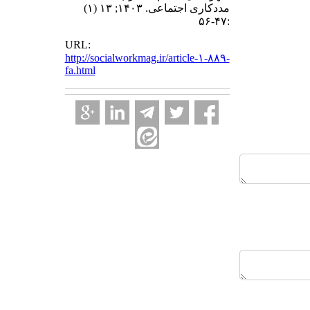
مددکاری اجتماعی. ۱۴۰۳; ۱۳ (۱)
:۴۷-۵۶
URL:
http://socialworkmag.ir/article-۱-۸۸۹-
fa.html