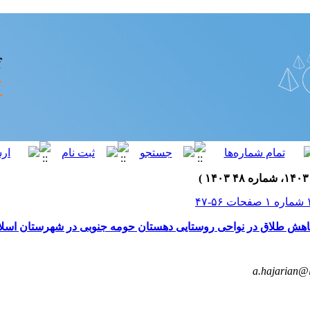
اهش طلاق در نواحی روستایی دهستان حومه جنوبی در شهرستان اسلام
a.hajarian@lt