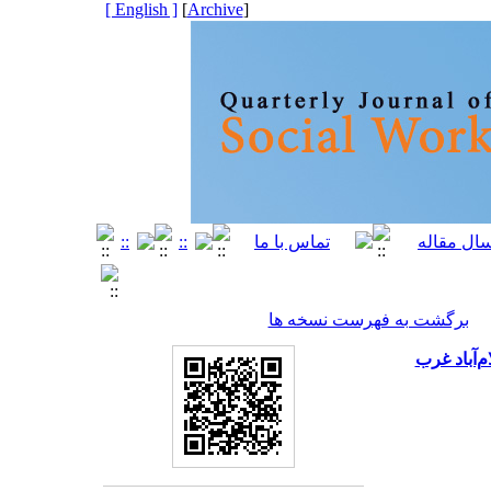
[ English ]
]
Archive
[
برگشت به فهرست نسخه ها
‌آباد غرب