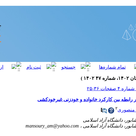
رابطه بین کارکرد خانواده و خودزنی غیرخودکشی
۲
 منصوری
mansoury_am@yahoo.com