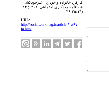
کارکرد خانواده و خودزنی غیرخودکشی.
فصلنامه مددکاری اجتماعی. ۱۴۰۲; ۱۲
(۴) :۲۵-۳۶
URL:
http://socialworkmag.ir/article-۱-۸۹۷-
fa.html