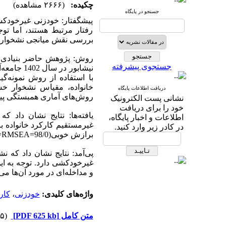
چکیده:
(۲۶۶۶ مشاهده)
جستجو در پایگاه
پیشگفتار: خودزنی غیرخودکش
رفتار مرتبط هستند، اما ت
بررسی نقش میانجی نشخوار خ
روش: پژوهش حاضر بنیادی، 
جستجوی پیشرفته
نیشابور د
با استفاده از روش نمونه‌
خانواده، مقیاس نشخوار خشم
دریافت اطلاعات پایگاه
روش‌های آماری همبستگی پیر
نشانی پست الکترونیک
خود را برای دریافت
اطلاعات و اخبار پایگاه،
در کادر زیر وارد کنید.
برازش خوبی(98/0=CFI،98/0=NNFI، 98/0=IFI،95/0=GFI،057/0=RMSEA) برخوردار است.
پی‌آمد: نتایج نشان داد که
غیرخودکشی دارد. توجه به ای
و مداخله‌ای در مورد آن‌ها می‌
واژه‌های کلیدی:
خودزنی
،
کار
متن کامل
[PDF 625 kb]
(۱۳۷۵ دریافت)