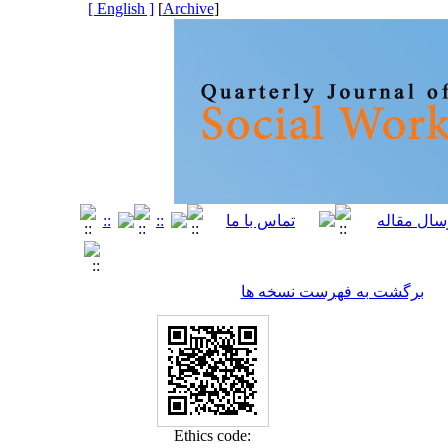
[ English ]
]
Archive
[
برگشت به فهرست نسخه ها
Ethics code: