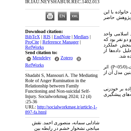
IR.IAU.NEYSHABUR.REC.1402.013
نواده با این
ف پژوهش حاضر
Download citation:
 اسلامی واحد
BibTeX
|
RIS
|
EndNote
|
Medlars
|
 و دو نفر بود که
ProCite
|
Reference Manager
|
 سنجش عملکرد
RefWorks
ل داده‌ها از
Send citation to:
ه شد.
Mendeley
Zotero
RefWorks
یافته‌ها: نتایج نشان داد که اثر مستقیم کارکرد خانواده بر خودزنی غیرخودکشی معنادار است.(05/0>P) اثر
ی غیرخودکشی از طریق نشخوار خشم معنادار(05/0>P) و همچنین مدل آن از
Shadabi S, Mansouri A. The Mediating
Role of Anger Rumination in the
Relationship between Family
ده بر خودزنی
Functioning and Non-suicidal Self-
‌های پیشگیری
Injury. Socialworkmag 2024; 12 (4)
:25-36
URL:
http://socialworkmag.ir/article-1-
897-fa.html
شادابی سمانه، منصوری احمد. نقش
میانجی نشخوار خشم در رابطه بین