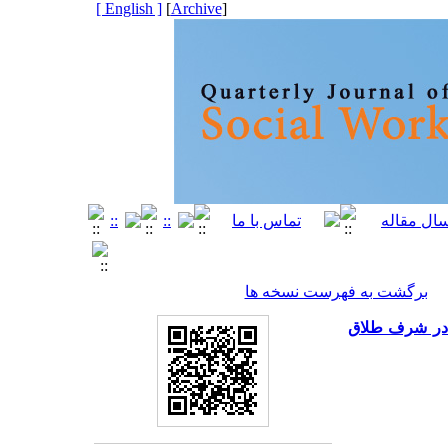
[ English ]
]
Archive
[
برگشت به فهرست نسخه ها
 در شرف طلاق