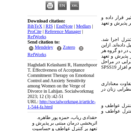
ر قرار داده و
Download citation:
 پذیرش و تعهد
BibTeX
|
RIS
|
EndNote
|
Medlars
|
ProCite
|
Reference Manager
|
RefWorks
ترل اجرا شد.
Send citation to:
اده‌اند. ازاین
Mendeley
Zotero
در دو گروه هر
RefWorks
 پذیرش و تعهد
ابی در مراحل
Haghdadi Kelashami R, Hamzehpoor
پیش‌آزمون و پس‌آزمون از هر دو گروه تکمیل گردید. داده‌ها با روش تحلیل کوواریانس و به کمک نرم افزار SPSS19
T. Effectiveness of Acceptance
Commitment Therapy on Emotional
Control and Anxiety Sensitivity
فاوت معناداری
among Women on the Verge of
طرابی زنان در
Divorce in Lahijan. Socialworkmag
2023; 12 (3) :42-51
URL:
http://socialworkmag.ir/article-
کنترل عواطف و
1-544-fa.html
نترل عواطف و
حقدادی رباب، حمزه پور طاهره.
اثربخشی درمان مبتنی بر پذیرش و
تعهد بر کنترل عواطف و حساسیت