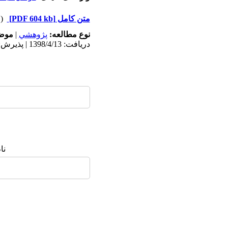
متن کامل
[PDF 604 kb]
(۱۱۱۸ دریافت)
نوع مطالعه:
پژوهشي
|
موضو
دریافت: 1398/4/13 | پذیرش: 1401/9/9 | انتشار: 1402/10/1
نا