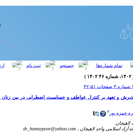
پذیرش و تعهد بر کنترل عواطف و حساسیت اضطرابی در بین زنان
۲
ه حمزه پور
dr_hamzepoor@yahoo.com