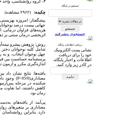
۴- گروه روانشناسی، واحد خمینی شهر، دانشگاه آزاد اسلامی، خمینی شهر، ایران.
جستجو در پایگاه
چکیده:
(۲۹۶۲ مشاهده)
پیشگفتار: امروزه بهزیستی
جهانی بیست درصد نوجوانان ا
هزینه‌های فراوان درمانی،
جستجوی پیشرفته
اثربخشی درمان مبتنی بر ذ
روش: پژوهش پیشرو نیمه‌آزم
دریافت اطلاعات پایگاه
شامل کلیه نوجوانان دختر پ
نشانی پست الکترونیک
چهل نوجوان انتخاب، و به ر
خود را برای دریافت
اطلاعات و اخبار پایگاه،
اندازه‌گیری مکرر و آزمون ت
در کادر زیر وارد کنید.
یافته‌ها: نتایج نشان دا
معناداری(0
شکننده در مرحله پس‌آزمون
کاهش داشتند، اما تفاوت مع
زمان بود.
پی‌آمد: از یافته‌های به‌
معناداری بر متغیرهای رو
دارد. بنابراین روانشناسا