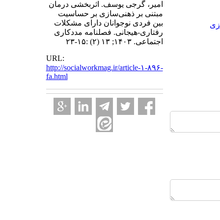
امیر، گرجی یوسف. اثربخشی درمان
مبتنی بر ذهنی‌سازی بر حساسیت
بین فردی نوجوانان دارای مشکلات
زی
رفتاری-هیجانی. فصلنامه مددکاری
اجتماعی. ۱۴۰۳; ۱۳ (۲) :۱۵-۲۳
URL:
http://socialworkmag.ir/article-۱-۸۹۶-
fa.html