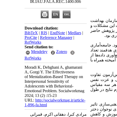
IR.IAU.FALA.REC.1400.006
سازمان بهداشت
ت این مشکلات و
Download citation:
از پژوهش حاضر
BibTeX
|
RIS
|
EndNote
|
Medlars
|
ری بود.
ProCite
|
Reference Manager
|
RefWorks
د. جامعه‌آماری
Send citation to:
 هدفمند تعداد
Mendeley
Zotero
وری داده‌ها از
RefWorks
یل واریانس آمیخته همراه با
Moradi K, Dehghani A, ghamarani
A, Gorgi Y. The Effectiveness
س‌آزمون تفاوت
of Mentalization-Based Therapy on
مرویی و عزت نفس
Interpersonal Sensitivity of
ت هر سه مقیاس
Adolescents with Behavioral-
م نتایج در طول
Emotional Problem. Socialworkmag
2024; 13 (2) :15-23
URL:
http://socialworkmag.ir/article-
نی‌سازی تاثیر
1-896-fa.html
ی نوجوان دختر
 آموزش و کاهش
مرادی کبرا، دهقانی اکرم، قمرانی