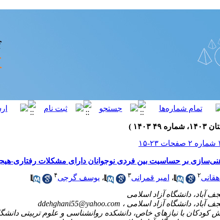
هنی‌سازی بر حساسیت بین فردی نوجوانان دارای مشکلات رفتاری-هیج
۴
۳
۲
هقانی
،
امیر قمرانی
،
یوسف گرجی
ddehghani55@yahoo.com