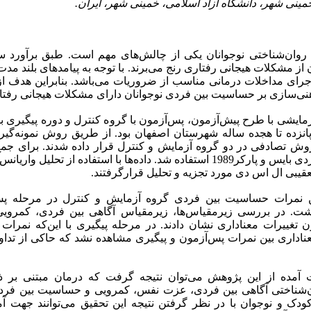
 روان‌شناختی نوجوانان یکی از چالش‌های مهم است. طبق برآورد 
ز مشکلات هیجانی رفتاری رنج می‌برند. با توجه به پیامدهای بلند مد
 اجرای مداخلات درمانی مناسب از ضروریات می‌باشد. بنابراین هدف 
هنی‌سازی بر حساسیت بین فردی نوجوانان دارای مشکلات هیجانی رفتا
ایشی با طرح پیش‌آزمون، پس‌آزمون با گروه کنترل و دوره پیگیری بو
انزده تا هجده ساله شهرستان اصفهان بود. از طریق روش نمونه‌گیری
وش تصادفی در دو گروه آزمایش و کنترل قرار داده شدند. برای جمع‌آ
پرسشنامه حساسیت بین فردی بایس و پارکر1989 استفاده شد. داده‌ها با استفاده از تحل
عقیبی ال اس دی مورد تجزیه و تحلیل قرارگرفتند.
د بین نمرات حساسیت بین فردی گروه آزمایش و کنترل در مرحله پ
05/>P) وجود داشت. در بررسی زیرمقیاس‌ها، زیرمقیاس آگاهی بین فردی، ک
 تغییرات معناداری نشان دادند. در مرحله پیگیری با این‌که نمرا
ناداری بین نمرات پس‌آزمون و پیگیری مشاهده نشد که حاکی از تداو
دست آمده از این پژوهش می‌توان نتیجه گرفت که درمان مبتنی بر ذه
ان‌شناختی آگاهی بین فردی، عزت نفس، کمرویی و حساسیت بین فرد
ن کودک و نوجوان با در نظر گرفتن نتیجه این تحقیق می‌توانند جهت