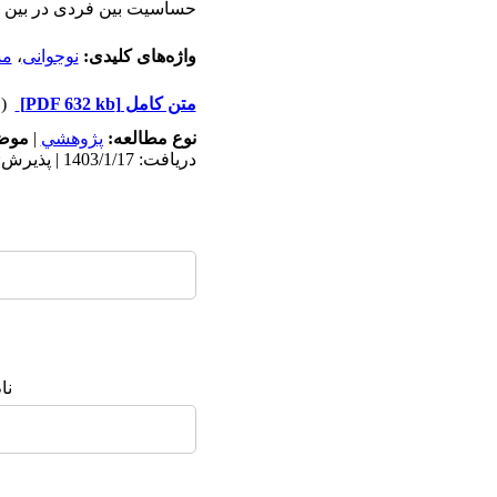
حساسیت بین فردی در بین دا
واژه‌های کلیدی:
نوجوانی
،
مش
متن کامل
[PDF 632 kb]
(۱۳۴۸ دریافت)
نوع مطالعه:
پژوهشي
|
موضو
دریافت: 1403/1/17 | پذیرش: 1403/12/1 | انتشار: 1403/6/25
نا