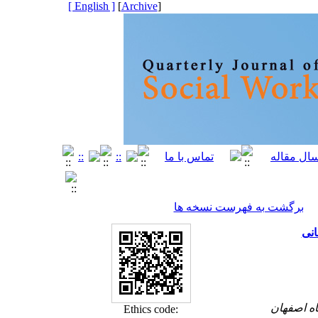
[ English ]
]
Archive
[
برگشت به فهرست نسخه ها
انی
Ethics code: