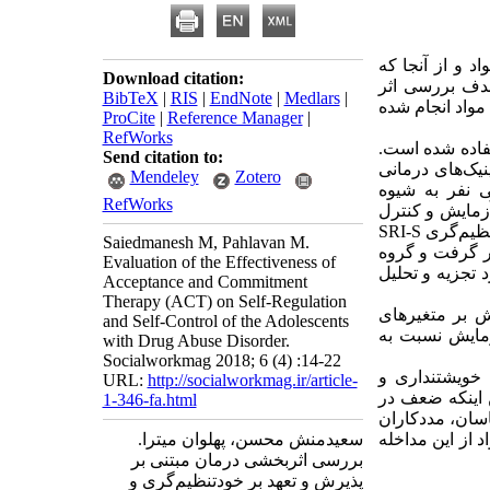
د و از آنجا که
Download citation:
دف بررسی اثر
BibTeX
|
RIS
|
EndNote
|
Medlars
|
مواد انجام شده
ProCite
|
Reference Manager
|
RefWorks
فاده شده است.
Send citation to:
نیک‌های درمانی
Mendeley
Zotero
ی نفر به شیوه
RefWorks
زمایش و کنترل
(هر گروه پانزده نفر) قرار گرفتند. در این پژوهش از پرسشنامه خودکنترلی تانجی و مقیاس خودتنظیم‌گری SRI-S
Saiedmanesh M, Pahlavan M.
ر گرفت و گروه
Evaluation of the Effectiveness of
فت نکرد. داده ها با استفاده از آزمون کوواریانس و نرم افزار SPSS مورد تجزیه و تحلیل
Acceptance and Commitment
Therapy (ACT) on Self-Regulation
ش بر متغیرهای
and Self-Control of the Adolescents
زمایش نسبت به
with Drug Abuse Disorder.
Socialworkmag 2018; 6 (4) :14-22
 خویشتنداری و
URL:
http://socialworkmag.ir/article-
 اینکه ضعف در
1-346-fa.html
اسان، مددکاران
 از این مداخله
سعیدمنش محسن، پهلوان میترا.
بررسی اثربخشی درمان مبتنی بر
پذیرش و تعهد بر خودتنظیم‌گری و