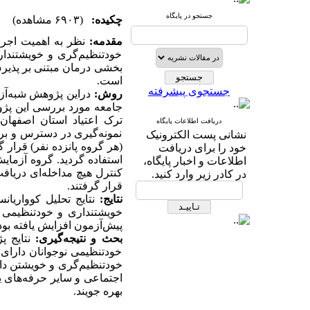
جستجو در پایگاه
چکیده:
(۶۹۰۳ مشاهده)
مقدمه:
نظر به اهمیت اجرای
خودتنظیم‌گری و خویشتندا
بخشی درمان مبتنی بر پذیرش
است.
جستجوی پیشرفته
روش:
دراین پژوهش شبه‌آز
جامعه مورد بررسی این پژوه
ترک اعتیاد استان اصفهان
دریافت اطلاعات پایگاه
نمونه‌گیری در دسترس و بر
نشانی پست الکترونیک
خود را برای دریافت
استفاده گردید. گروه آزما
اطلاعات و اخبار پایگاه،
در کادر زیر وارد کنید.
قرار گرفتند.
نتایج:
نتایج تحلیل کوواریا
خویشتنداری و خودتنظیمی ت
پیش‌آزمون افزایش یافته بود
بحث و نتیجه‌گیری:
نتایج پ
خود‌تنظیمی نوجوانان دارای
خودتنظیم‌گری و خویشتن دار
اجتماعی و سایر حرفه‌های ی
بهره جویند.