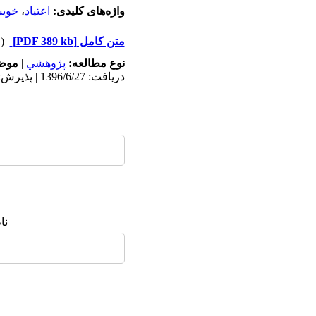
واژه‌های کلیدی:
اعتیاد
،
خویش
متن کامل
[PDF 389 kb]
(۳۸۷۰ دریافت)
نوع مطالعه:
پژوهشي
|
موضو
دریافت: 1396/6/27 | پذیرش: 1397/4/31 | انتشار: 1397/4/31
نا