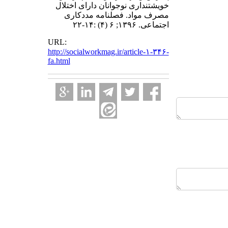
خویشتنداری نوجوانان دارای اختلال
مصرف مواد. فصلنامه مددکاری
اجتماعی. ۱۳۹۶; ۶ (۴) :۱۴-۲۲
URL:
http://socialworkmag.ir/article-۱-۳۴۶-
fa.html