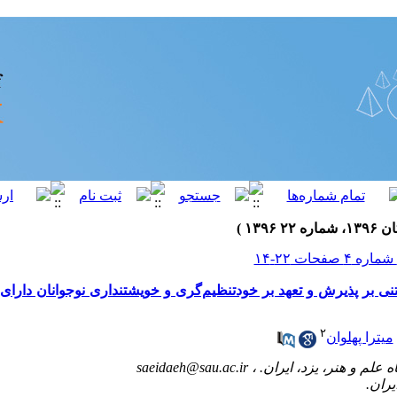
ی بر پذیرش و تعهد بر خودتنظیم‌گری و خویشتنداری نوجوانان دارا
۲
میترا پهلوان
saeidaeh@sau.ac.ir