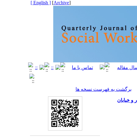
[ English ]
]
Archive
[
برگشت به فهرست نسخه ها
 و خیابان