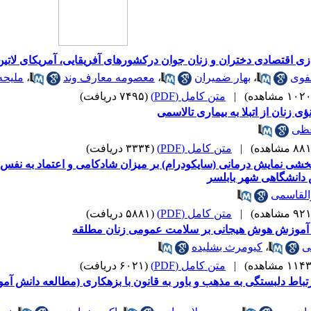
زی اقتصادی دختران و زنان جوان درکشورهای آفریقایی، آمریکای لاتین
فوی
،
بهار ضمیران
،
معصومه معارف وند
،
ملیح
|
متن کامل (PDF)
(۷۴۹۵ دریافت)
ی زنان از اتبلا به بیماری تالاسمی
عظی
|
متن کامل (PDF)
(۳۳۳۴ دریافت)
بخشی نمایش درمانی (سایکودرام) بر میزان شادکامی و اعتماد به نفس 
 دانشگاهی شهر بابلسر
القاسمی
|
متن کامل (PDF)
(۵۸۸۱ دریافت)
آموزش هوش هیجانی بر سلامت عمومی زنان مطلقه
ی
،
کیومرث بشلیده
|
متن کامل (PDF)
(۶۰۲۱ دریافت)
باط دلبستگی به مذهب و باور به قانون با بزهکاری (مطالعه دانش آ