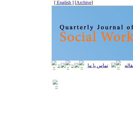
[ English ]
]
Archive
[